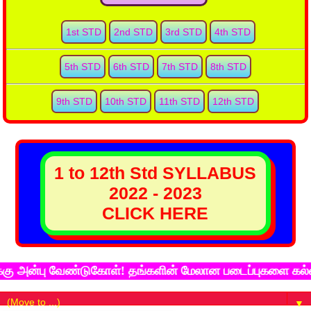
1st STD
2nd STD
3rd STD
4th STD
5th STD
6th STD
7th STD
8th STD
9th STD
10th STD
11th STD
12th STD
1 to 12th Std SYLLABUS
2022 - 2023
CLICK HERE
அன்பு வேண்டுகோள்! தங்களின் மேலான படைப்புகளை கல்விச்சு
▼