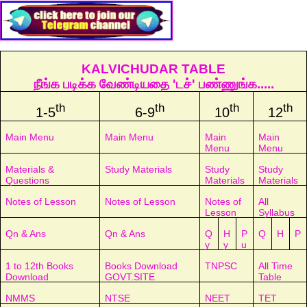
KALVICHUDAR TABLE
நீங்க படிக்க வேண்டியதை 'டச்' பண்ணுங்க.....
th
th
th
th
1-5
6-9
10
12
Main Menu
Main Menu
Main
Main
Menu
Menu
Materials &
Study Materials
Study
Study
Questions
Materials
Materials
Notes of Lesson
Notes of Lesson
Notes of
All
Lesson
Syllabus
Qn & Ans
Qn & Ans
Q
H
P
Q
H
P
y
y
u
1 to 12th Books
Books Download
TNPSC
All Time
Download
GOVT.SITE
Table
NMMS
NTSE
NEET
TET