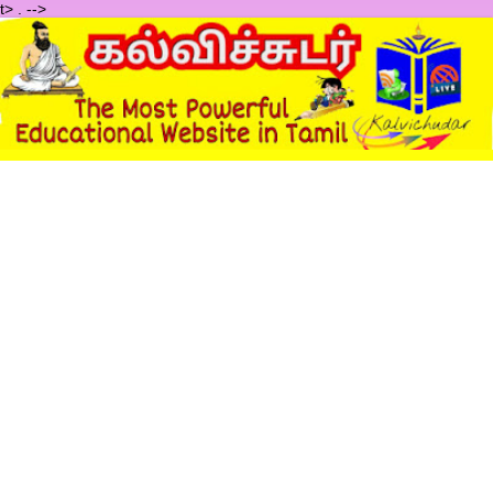
t>
.
-->