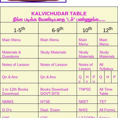
KALVICHUDAR TABLE
நீங்க படிக்க வேண்டியதை 'டச்' பண்ணுங்க.....
th
th
th
th
1-5
6-9
10
12
Main Menu
Main Menu
Main
Main
Menu
Menu
Materials &
Study Materials
Study
Study
Questions
Materials
Materials
Notes of Lesson
Notes of Lesson
Notes of
All
Lesson
Syllabus
Qn & Ans
Qn & Ans
Q
H
P
Q
H
P
y
y
u
1 to 12th Books
Books Download
TNPSC
All Time
Download
GOVT.SITE
Table
NMMS
NTSE
NEET
TET
G.O’s
Dept. Exam
NHIS
All Forms
CPS
GPF
I.T.FORM
Salary