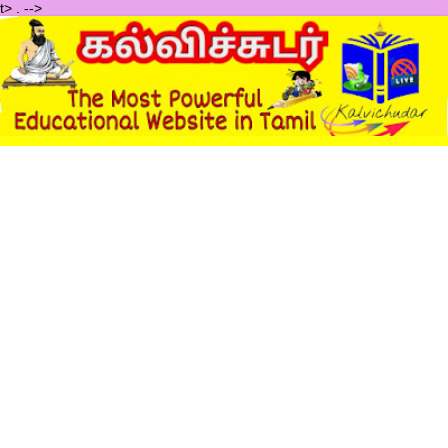
t>
.
-->