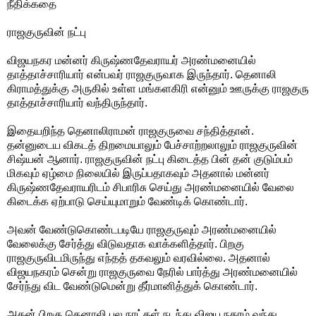
நீதிக்கதை
ராஜகுருவின் நட்பு
விஜயநகர மன்னர் கிருஷ்ணதேவராயர் அரண்மனையில்
தாத்தாச்சாரியார் என்பவர் ராஜகுருவாக இருந்தார். தெனாலி
கிராமத்துக்கு அருகில் உள்ள மங்களகிரி என்னும் ஊருக்கு ராஜகுரு
தாத்தாச்சாரியார் வந்திருந்தார்.
இதையறிந்த தெனாலிராமன் ராஜகுருவை சந்தித்தான்.
தன்னுடைய விகடத் திறமையாலும் பேச்சாற்றலாலும் ராஜகுருவின்
சிஷ்யன் ஆனார். ராஜகுருவின் நட்பு கிடைத்த பின் தன் குடும்பம்
மிகவும் ஏழ்மை நிலையில் இருப்பதாகவும் அதனால் மன்னர்
கிருஷ்ணதேவராயரிடம் சிபாரிசு செய்து அரண்மனையில் வேலை
கிடைக்க ஏற்பாடு செய்யுமாறும் வேண்டிக் கொண்டார்.
அவன் வேண்டுகொண்டபடியே ராஜகுருவும் அரண்மனையில்
வேலைக்கு சேர்த்து விடுவதாக வாக்களித்தார். பிறகு
ராஜகுருவிடமிருந்து எந்தத் தகவலும் வரவில்லை. அதனால்
விஜயநகரம் சென்று ராஜகுருவை நேரில் பார்த்து அரண்மனையில்
சேர்ந்து விட வேண்டுமென்று தீர்மானித்துக் கொண்டார்.
அதன் பிறகு தெனாலி பல நாட்கள் நடந்து விஜய நகரம் வந்து