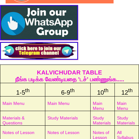
KALVICHUDAR TABLE
நீங்க படிக்க வேண்டியதை 'டச்' பண்ணுங்க.....
th
th
th
th
1-5
6-9
10
12
Main Menu
Main Menu
Main
Main
Menu
Menu
Materials &
Study Materials
Study
Study
Questions
Materials
Materials
Notes of Lesson
Notes of Lesson
Notes of
All
Lesson
Syllabus