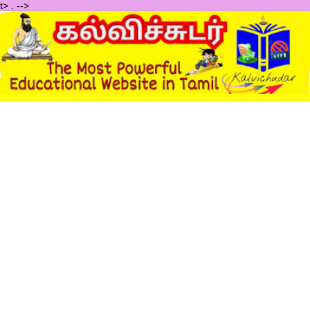
t>
.
-->