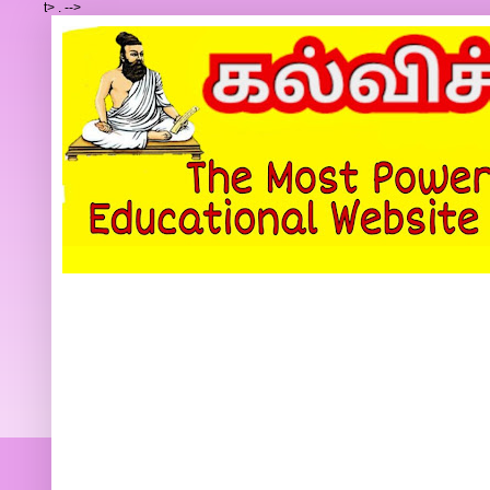
t>
.
-->