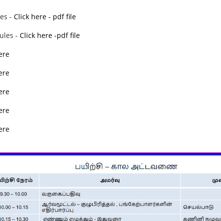
es -
Click here - pdf file
ules -
Click here -pdf file
ere
ere
here
ere
ere