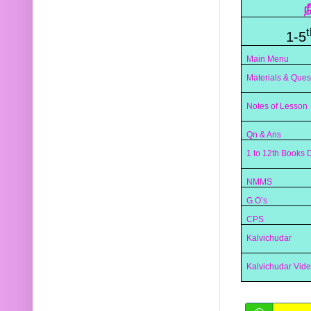
ந
t
1-5
Main Menu
Materials & Ques
Notes of Lesson
Qn & Ans
1 to 12th Books
NMMS
G.O’s
CPS
Kalvichudar
Kalvichudar Vid