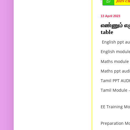
JOIN C
:
13 April 2023
எண்ணும் எழு
table
English ppt au
English module
Maths module
Maths ppt audi
Tamil PPT AUD
Tamil Module 
EE Training Mo
Preparation M