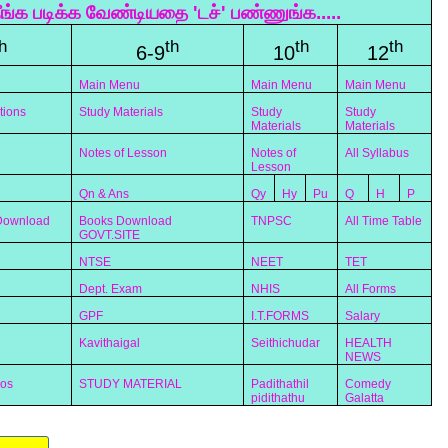
ீங்க படிக்க வேண்டியதை 'டச்' பண்ணுங்க.....
h
th
th
th
6-9
10
12
Main Menu
Main Menu
Main Menu
tions
Study Materials
Study
Study
Materials
Materials
Notes of Lesson
Notes of
All Syllabus
Lesson
Qn & Ans
Qy
Hy
Pu
Q
H
P
 Download
Books Download
TNPSC
All Time Table
GOVT.SITE
NTSE
NEET
TET
Dept. Exam
NHIS
All Forms
GPF
I.T.FORMS
Salary
Kavithaigal
Seithichudar
HEALTH
NEWS
eos
STUDY MATERIAL
Padithathil
Comedy
pidithathu
Galatta