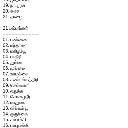
19. நாயுருவி
20. அரச
21. தாழை
21 புஷ்பங்கள்
-------------------------
01. புண்ணை
02. மந்தாரை
03. மகிழம்பூ
04. பாதிரி
05. தும்பை
06. முல்லை
07. ஊமத்தை
08. கண்டங்கத்திரி
09. செவ்வரளி
10. எருக்க
11. செங்கழநீர்
12. மாதுளை
13. வில்வம் பூ
14. குருந்தை
15. சம்மங்கி
16. பவழமல்லி