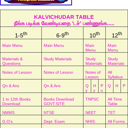
KALVICHUDAR TABLE
நீங்க படிக்க வேண்டியதை 'டச்' பண்ணுங்க.....
th
th
th
th
1-5
6-9
10
12
Main Menu
Main Menu
Main
Main
Menu
Menu
Materials &
Study Materials
Study
Study
Questions
Materials
Materials
Notes of Lesson
Notes of Lesson
Notes of
All
Lesson
Syllabus
Qn & Ans
Qn & Ans
Q
H
P
Q
H
P
y
y
u
1 to 12th Books
Books Download
TNPSC
All Time
Download
GOVT.SITE
Table
NMMS
NTSE
NEET
TET
G.O’s
Dept. Exam
NHIS
All Forms