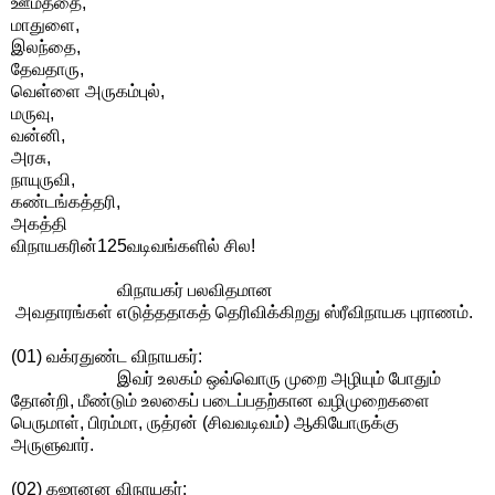
ஊமத்தை,
மாதுளை,
இலந்தை,
தேவதாரு,
வெள்ளை அருகம்புல்,
மருவு,
வன்னி,
அரசு,
நாயுருவி,
கண்டங்கத்தரி,
அகத்தி
விநாயகரின்125வடிவங்களில் சில!
விநாயகர் பலவிதமான
அவதாரங்கள் எடுத்ததாகத் தெரிவிக்கிறது ஸ்ரீவிநாயக புராணம்.
(01) வக்ரதுண்ட விநாயகர்:
இவர் உலகம் ஒவ்வொரு முறை அழியும் போதும்
தோன்றி, மீண்டும் உலகைப் படைப்பதற்கான வழிமுறைகளை
பெருமாள், பிரம்மா, ருத்ரன் (சிவவடிவம்) ஆகியோருக்கு
அருளுவார்.
(02) கஜானன விநாயகர்: