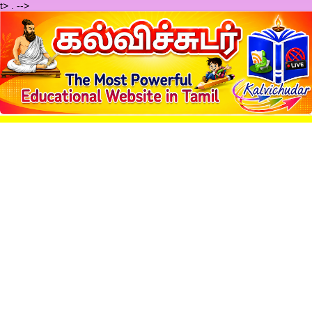
t>
.
-->