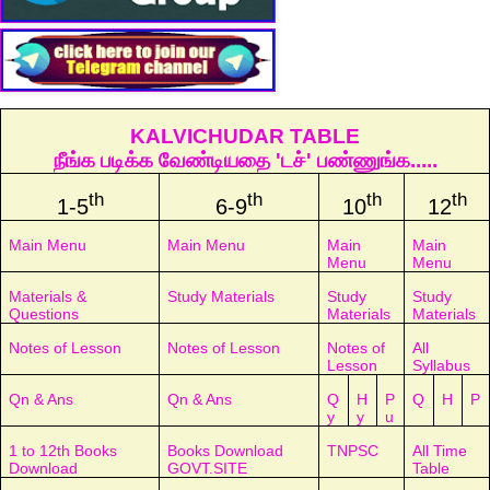
KALVICHUDAR TABLE
நீங்க படிக்க வேண்டியதை 'டச்' பண்ணுங்க.....
th
th
th
th
1-5
6-9
10
12
Main Menu
Main Menu
Main
Main
Menu
Menu
Materials &
Study Materials
Study
Study
Questions
Materials
Materials
Notes of Lesson
Notes of Lesson
Notes of
All
Lesson
Syllabus
Qn & Ans
Qn & Ans
Q
H
P
Q
H
P
y
y
u
1 to 12th Books
Books Download
TNPSC
All Time
Download
GOVT.SITE
Table