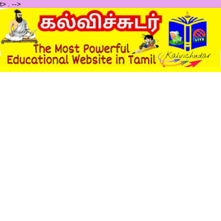
t>
.
-->