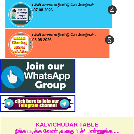
பள்ளி காலை வழிபாட்டு செயல்பாடுகள்
-07.08.2026
பள்ளி காலை வழிபாட்டு செயல்பாடுகள் -
03.08.2026
KALVICHUDAR TABLE
நீங்க படிக்க வேண்டியதை 'டச்' பண்ணுங்க.....