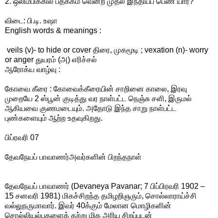
2. ஒலிம்பிக்கில் பதக்கம் வென்ற முதல் இந்தியப் பெண் யார்?
விடை: பி.டி. உஷா
English words & meanings :
veils (v)- to hide or cover திரை, முகமூடி ; vexation (n)- worry
or anger துயரம் (அ) எரிச்சல்
ஆரோக்ய வாழ்வு :
கோவை கீரை : கோவைக்கீரையின் சாறினை காலை, இரவு
முறையே 2 ஸ்பூன் குடித்து வர நாள்பட்ட நெஞ்சு சளி, இருமல்
ஆகியவை குணமடையும். அதோடு இந்த சாறு நாள்பட்ட
புண்களையும் ஆற்ற உதவுகிறது.
பிப்ரவரி 07
தேவநேயப் பாவாணர்அவர்களின் பிறந்தநாள்
தேவநேயப் பாவாணர் (Devaneya Pavanar; 7 பிப்பிரவரி 1902 –
15 சனவரி 1981) மிகச்சிறந்த தமிழறிஞரும், சொல்லாராய்ச்சி
வல்லுநருமாவார். இவர் 40க்கும் மேலான மொழிகளின்
சொல்லியல்புகளைக் கற்று மிக அரிய சிறப்புடன்