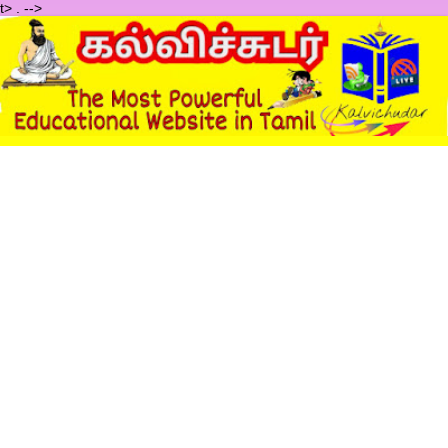
t>
.
-->