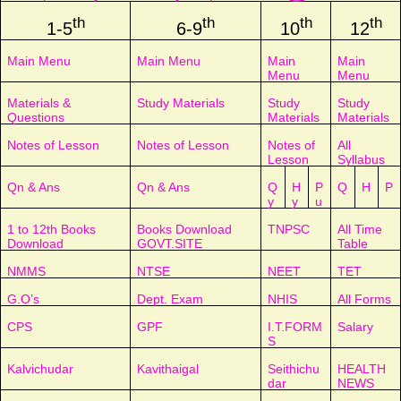
th
th
th
th
1-5
6-9
10
12
Main Menu
Main Menu
Main
Main
Menu
Menu
Materials &
Study Materials
Study
Study
Questions
Materials
Materials
Notes of Lesson
Notes of Lesson
Notes of
All
Lesson
Syllabus
Qn & Ans
Qn & Ans
Q
H
P
Q
H
P
y
y
u
1 to 12th Books
Books Download
TNPSC
All Time
Download
GOVT.SITE
Table
NMMS
NTSE
NEET
TET
G.O’s
Dept. Exam
NHIS
All Forms
CPS
GPF
I.T.FORM
Salary
S
Kalvichudar
Kavithaigal
Seithichu
HEALTH
dar
NEWS