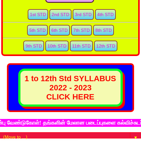
1st STD
2nd STD
3rd STD
4th STD
5th STD
6th STD
7th STD
8th STD
9th STD
10th STD
11th STD
12th STD
1 to 12th Std SYLLABUS
2022 - 2023
CLICK HERE
ண்டுகோள்! தங்களின் மேலான படைப்புகளை கல்விச்சுடர் இணைய
▼