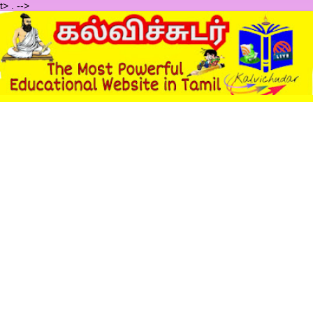
t>
.
-->