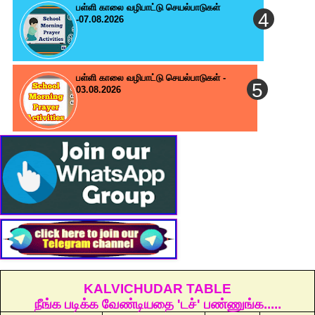
பள்ளி காலை வழிபாட்டு செயல்பாடுகள்
-07.08.2026
பள்ளி காலை வழிபாட்டு செயல்பாடுகள் -
03.08.2026
KALVICHUDAR TABLE
நீங்க படிக்க வேண்டியதை 'டச்' பண்ணுங்க.....