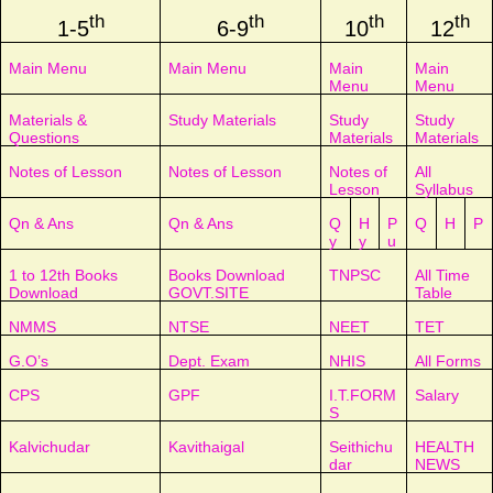
th
th
th
th
1-5
6-9
10
12
Main Menu
Main Menu
Main
Main
Menu
Menu
Materials &
Study Materials
Study
Study
Questions
Materials
Materials
Notes of Lesson
Notes of Lesson
Notes of
All
Lesson
Syllabus
Qn & Ans
Qn & Ans
Q
H
P
Q
H
P
y
y
u
1 to 12th Books
Books Download
TNPSC
All Time
Download
GOVT.SITE
Table
NMMS
NTSE
NEET
TET
G.O’s
Dept. Exam
NHIS
All Forms
CPS
GPF
I.T.FORM
Salary
S
Kalvichudar
Kavithaigal
Seithichu
HEALTH
dar
NEWS