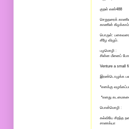
குறள் எண்488
செறுநரைக் காணின
காணின் கிழக்காம
பொருள்: பகைவரைக
கீழே விழும்.
பழமொழி :
சின்ன மீனைப் போட்
Venture a small f
இரண்டொழுக்க பண
*எனக்கு வழங்கப்
*எனது கடமைகளை 
பொன்மொழி :
கல்வியே சிறந்த ந
சாணக்யா