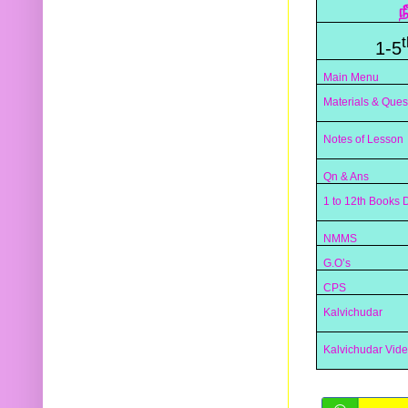
ந
t
1-5
Main Menu
Materials & Ques
Notes of Lesson
Qn & Ans
1 to 12th Books
NMMS
G.O’s
CPS
Kalvichudar
Kalvichudar Vid