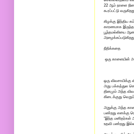
22 ஆம் நாளை நினை
கூரப்பட்டு வருகிறத
கிழக்கு இந்திய க
காரணமாக இருந்த
பூந்தமல்லியை ஆண
அழைக்கப்படுகிறது
நீதிக்கதை
ஒரு காளையின் அ
ஒரு விவசாயிக்கு 
அது பக்கத்துல கொ
தினமும் அந்த விவ
கிடைக்குது வெறும் 
அதுக்கு அந்த காள
பண்றது எனக்கு ரொ
“இந்த மனிதர்கள்
உதவி பண்றது இல்