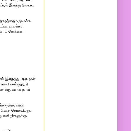
்டில் இருந்து நினைவு
ை நகரத்தை உருவாக்க
பா நாயக்கர்,
ெயரால் சென்னை
் இருந்தது. ஒரு நாள்
 உதவி பண்ணுற, நீ
 உனக்கு என்ன தான்
்களுக்கு உதவி
்த கொசு சொல்லியது,
 மனிதர்களுக்கு