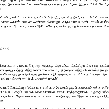
வூட்டும் வகையில் அமைக்கப்பெற்ற ஒரு சிறப்பு நாள் ஆகும். இந்நாள் 2004 ஆம் ஆண
ு.
ம்பெனி தாமல் வெங்கடப்பா நாயக்கரிடம் இருந்து ஒரு சிறு நிலத்தை வாங்கி சென்ன
 நாளை கொண்டாடுவதே சென்னை தினமாகும். வந்தவாசியை ஆண்ட தாமல் வெங்கடப்
்ட தாமல் அய்யப்ப நாயக்கர் ஆகிய சகோதரர்களின் தந்தை சென்னப்ப நாயக்கர் ப
.
றிவுரை
விசுவாசமான காளைமாடு ஒன்னு இருந்தது. அது எல்லா விதத்திலும் அவருக்கு உதவியாய
சு ஒன்னு வந்தது. அந்த கொசு காளையிடம் , “நீ தினமும் அந்த விவசாயிக்கு நிறைய
சாயியை ஒரு இடத்திலிருந்து இன்னொரு இடத்துக்கு கூட்டிட்டு போற. அதுக்கு பதில்
புல் மட்டும்தான் சாப்பிடக் கொடுக்கிறார்கள்”.
ைமாடு சொல்லியது, “இங்க பாரு நண்பா அதெல்லாம் ஒரு பிரச்சனையும் இல்ல. மனிதர
ம்பவே பிடிக்கும், அவங்க என்ன ரொம்பவே நல்லா பார்த்துக்குறாங்க”. அதுக்கு அந
 அவர்களோட தேவைக்காக தான் உன்னை பயன்படுத்துறாங்க அதனால தான் நான் இந்த
லை.