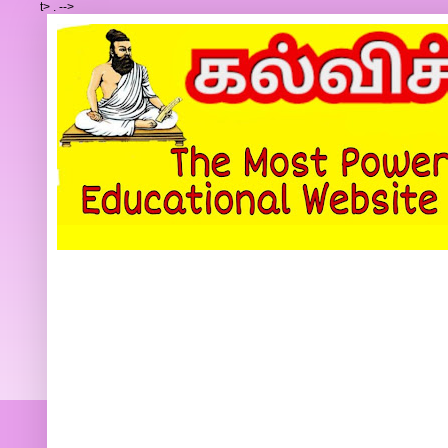
t>
.
-->