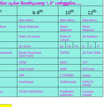
ீங்க படிக்க வேண்டியதை 'டச்' பண்ணுங்க.....
h
th
th
th
6-9
10
12
Main Menu
Main Menu
Main Menu
tions
Study Materials
Study
Study
Materials
Materials
Notes of Lesson
Notes of
All Syllabus
Lesson
Qn & Ans
Qy
Hy
Pu
Q
H
P
 Download
Books Download
TNPSC
All Time Table
GOVT.SITE
NTSE
NEET
TET
Dept. Exam
NHIS
All Forms
GPF
I.T.FORMS
Salary
Kavithaigal
Seithichudar
HEALTH
NEWS
eos
STUDY MATERIAL
Padithathil
Comedy
pidithathu
Galatta