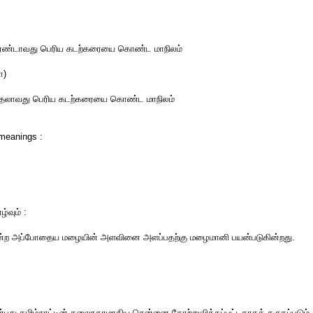
இரண்டாவது பெரிய கடற்கரையை கொண்ட மாநிலம்
ா)
முதலாவது பெரிய கடற்கரையை கொண்ட மாநிலம்
meanings :
்வும் :
கின்ற அப்போதைய மழையின் அளவினை அளப்பதற்கு மழைமானி பயன்படுகின்றது.
து தமிழ்நாட்டின் தலைநகரமாகிய சென்னை தோற்றுவிக்கப்பட்டதாகக் கருதப்படும் க