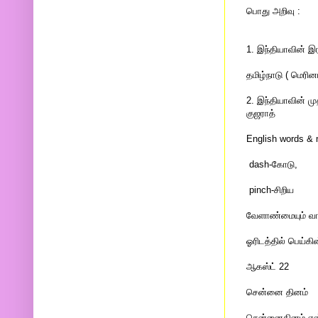
பொது அறிவு :
1. இந்தியாவின் 
தமிழ்நாடு ( மெரின
2. இந்தியாவின் 
குஜராத்
English words & 
dash-கோடு,
pinch-சிறிய
வேளாண்மையும் வாழ
ஓரிடத்தில் பெய்
ஆகஸ்ட் 22
சென்னை தினம்
சென்னைதினம் என்ப