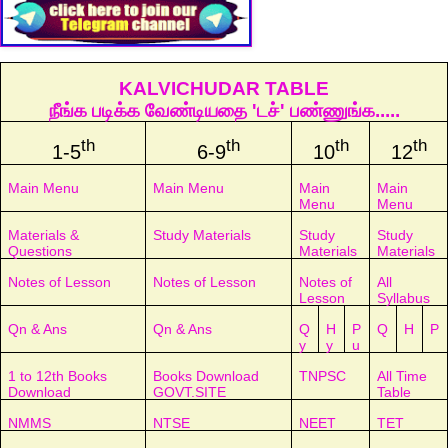
KALVICHUDAR TABLE
நீங்க படிக்க வேண்டியதை 'டச்' பண்ணுங்க.....
th
th
th
th
1-5
6-9
10
12
Main Menu
Main Menu
Main
Main
Menu
Menu
Materials &
Study Materials
Study
Study
Questions
Materials
Materials
Notes of Lesson
Notes of Lesson
Notes of
All
Lesson
Syllabus
Qn & Ans
Qn & Ans
Q
H
P
Q
H
P
y
y
u
1 to 12th Books
Books Download
TNPSC
All Time
Download
GOVT.SITE
Table
NMMS
NTSE
NEET
TET