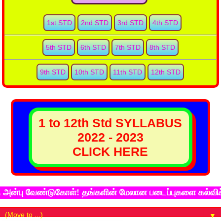
1st STD
2nd STD
3rd STD
4th STD
5th STD
6th STD
7th STD
8th STD
9th STD
10th STD
11th STD
12th STD
1 to 12th Std SYLLABUS
2022 - 2023
CLICK HERE
பு வேண்டுகோள்! தங்களின் மேலான படைப்புகளை கல்விச்சுடர்
▼