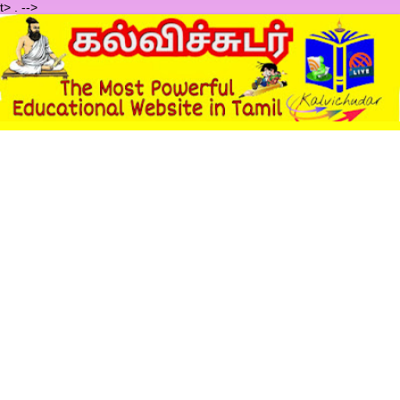
t>
.
-->