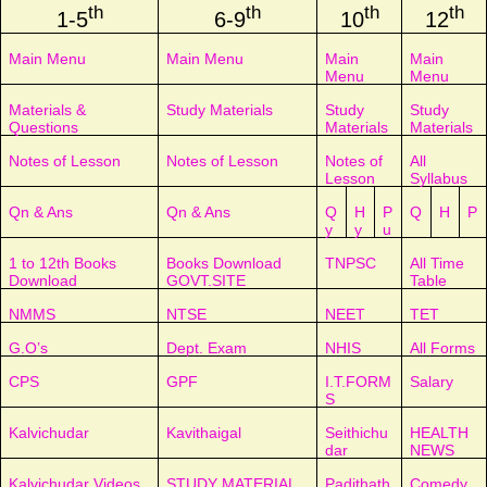
th
th
th
th
1-5
6-9
10
12
Main Menu
Main Menu
Main
Main
Menu
Menu
Materials &
Study Materials
Study
Study
Questions
Materials
Materials
Notes of Lesson
Notes of Lesson
Notes of
All
Lesson
Syllabus
Qn & Ans
Qn & Ans
Q
H
P
Q
H
P
y
y
u
1 to 12th Books
Books Download
TNPSC
All Time
Download
GOVT.SITE
Table
NMMS
NTSE
NEET
TET
G.O’s
Dept. Exam
NHIS
All Forms
CPS
GPF
I.T.FORM
Salary
S
Kalvichudar
Kavithaigal
Seithichu
HEALTH
dar
NEWS
Kalvichudar Videos
STUDY MATERIAL
Padithath
Comedy