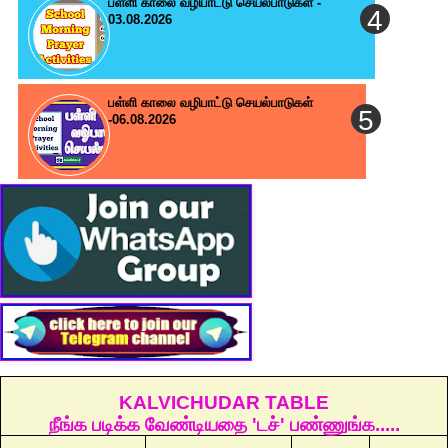
பள்ளி காலை வழிபாட்டு செயல்பாடுகள் -
03.08.2026
பள்ளி காலை வழிபாட்டு செயல்பாடுகள்
-06.08.2026
KALVICHUDAR TABLE
நீங்க படிக்க வேண்டியதை 'டச்' பண்ணுங்க.....