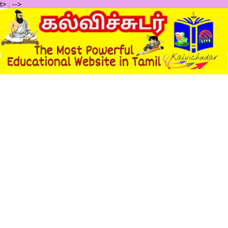
t>
.
-->