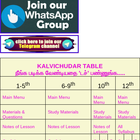
KALVICHUDAR TABLE
நீங்க படிக்க வேண்டியதை 'டச்' பண்ணுங்க.....
th
th
th
th
1-5
6-9
10
12
Main Menu
Main Menu
Main
Main
Menu
Menu
Materials &
Study Materials
Study
Study
Questions
Materials
Materials
Notes of Lesson
Notes of Lesson
Notes of
All
Lesson
Syllabus