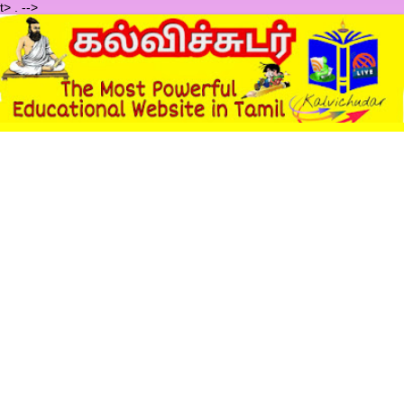
t>
.
-->