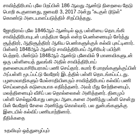
சாவித்திரிபாய் புலே பிறப்பின் 186 ஆவது ஆண்டு நிறைவை தேடு
பொறி கூகுளானது, ஜனவரி 3, 2017 அன்று ”கூகுள் டூடுள்”
கொண்டு அடையாளப்படுத்திச் சிறப்பித்தது.
ஜோதிராவ் புலே 1846ஆம் ஆண்டில் ஒரு பள்ளியை தொடங்கி
சாவித்திரிபாயுடன் பாத்திமா ஷேக் என்ற பெண்ணையும் சேர்த்து
சூத்திரர், ஆதிசூத்திரர் ஆகிய பெண்களுக்குக் கல்வி புகட்டினார்.
பின்னர் 1848ஆம் ஆண்டு சாவித்திரிபாய் ஆசிரியர் பயிற்சி
பெற்றார். மீண்டும் 1848ஆம் ஆண்டு புனேவில் 9 மாணவிகளுடன்
ஒரு பள்ளியைத் துவங்கி அதில் சாவித்திரிபாய்
தலைமையாசிரியராகப் பணி செய்தார். சுமார் 6 மாதங்களுக்குப்பின்
அப்பள்ளி மூடப்பட்டு வேறோர் இடத்தில் பள்ளி தொடங்கப்பட்டது.
பழமைவாதிகளும் மேல்சாதியினரும் சாவித்திரிபாய் கல்விப் பணி
செய்வதைக் கடுமையாக எதிர்த்தனர். அவர் மீது சேற்றினையும்,
மலத்தினையும் வீசிப் பல தொல்லைகள் அளித்தனர். தினமும்
பள்ளி செல்லும்போது பழைய ஆடைகளை அணிந்து பள்ளி சென்று
பின் வேறோர் சேலை அணிந்து கொள்வார். பல துன்பங்களுக்கு
இடையில் கல்விப் பணியாற்றினார்.
நீதிக்கதை
உதவியும் ஒத்துழைப்பும்