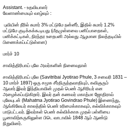
Assistant. - உதவியாளர்
வேளாண்மையும் வாழ்வும் :
புவியின் நீரில் சுமார் 3% மட்டுமே நன்னீர், இதில் சுமார் 1.2%
மட்டுமே குடிக்கக்கூடியது (மீதமுள்ளவை பனிப்பாறைகள்,
பனிக்கட்டிகள், நிரந்தர உறைபனி அல்லது ஆழமான நிலத்தடியில்
பிணைக்கப்பட்டுள்ளன)
மார்ச் 10
சாவித்திரிபாய் புலே அவர்களின் நினைவுநாள்
சாவித்திரிபாய் புலே (Savitribai Jyotirao Phule, 3 சனவரி 1831 –
10 மார்ச் 1897) ஒரு சமூக சீர்திருத்தவாதியும், கவிஞரும்
ஆவார்.இவர் இந்தியாவின் முதல் பெண் ஆசிரியர் என
அழைக்கப்படுகிறார். இவர் தன் கணவர் மகாத்மா ஜோதிராவ்
புலேயுடன் (Mahatma Jyotirao Govindrao Phule) இணைந்து,
ஆங்கிலேயர் காலத்தில் பெண் உரிமைக்காகவும், கல்விக்காகவும்
பாடுபட்டவர். இவர்கள் பெண் கல்விக்காக முதல் பள்ளியை
பூனாவிற்கருகிலுள்ள பிடெ வாடாவில் 1848 ஆம் ஆண்டு
நிறுவினர்.