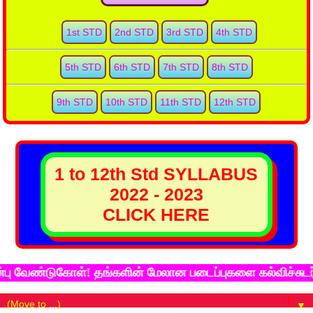
1st STD
2nd STD
3rd STD
4th STD
5th STD
6th STD
7th STD
8th STD
9th STD
10th STD
11th STD
12th STD
1 to 12th Std SYLLABUS
2022 - 2023
CLICK HERE
்டுகோள்! தங்களின் மேலான படைப்புகளை கல்விச்சுடர் இணைய 
▼