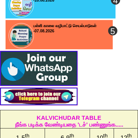
-10.08.2026
பள்ளி காலை வழிபாட்டு செயல்பாடுகள்
-07.08.2026
KALVICHUDAR TABLE
நீங்க படிக்க வேண்டியதை 'டச்' பண்ணுங்க.....
th
th
th
th
1-5
6-9
10
12