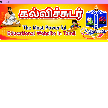
t>
.
-->