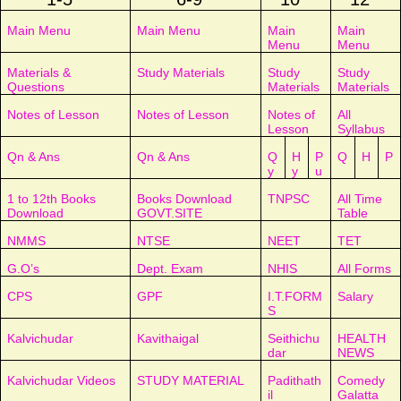
Main Menu
Main Menu
Main
Main
Menu
Menu
Materials &
Study Materials
Study
Study
Questions
Materials
Materials
Notes of Lesson
Notes of Lesson
Notes of
All
Lesson
Syllabus
Qn & Ans
Qn & Ans
Q
H
P
Q
H
P
y
y
u
1 to 12th Books
Books Download
TNPSC
All Time
Download
GOVT.SITE
Table
NMMS
NTSE
NEET
TET
G.O’s
Dept. Exam
NHIS
All Forms
CPS
GPF
I.T.FORM
Salary
S
Kalvichudar
Kavithaigal
Seithichu
HEALTH
dar
NEWS
Kalvichudar Videos
STUDY MATERIAL
Padithath
Comedy
il
Galatta