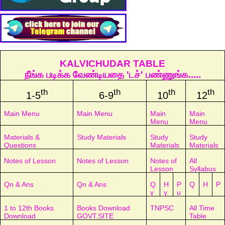
KALVICHUDAR TABLE
நீங்க படிக்க வேண்டியதை 'டச்' பண்ணுங்க.....
th
th
th
th
1-5
6-9
10
12
Main Menu
Main Menu
Main
Main
Menu
Menu
Materials &
Study Materials
Study
Study
Questions
Materials
Materials
Notes of Lesson
Notes of Lesson
Notes of
All
Lesson
Syllabus
Qn & Ans
Qn & Ans
Q
H
P
Q
H
P
y
y
u
1 to 12th Books
Books Download
TNPSC
All Time
Download
GOVT.SITE
Table