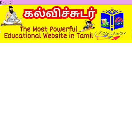
t>
.
-->