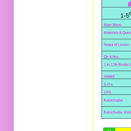
ந
t
1-5
Main Menu
Materials & Ques
Notes of Lesson
Qn & Ans
1 to 12th Books
NMMS
G.O’s
CPS
Kalvichudar
Kalvichudar Vid