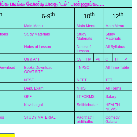
ீங்க படிக்க வேண்டியதை 'டச்' பண்ணுங்க.....
h
th
th
th
6-9
10
12
Main Menu
Main Menu
Main Menu
tions
Study Materials
Study
Study
Materials
Materials
Notes of Lesson
Notes of
All Syllabus
Lesson
Qn & Ans
Qy
Hy
Pu
Q
H
P
 Download
Books Download
TNPSC
All Time Table
GOVT.SITE
NTSE
NEET
TET
Dept. Exam
NHIS
All Forms
GPF
I.T.FORMS
Salary
Kavithaigal
Seithichudar
HEALTH
NEWS
eos
STUDY MATERIAL
Padithathil
Comedy
pidithathu
Galatta