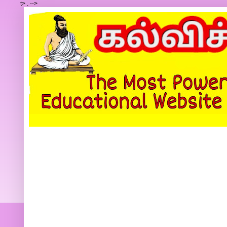
t>
.
-->