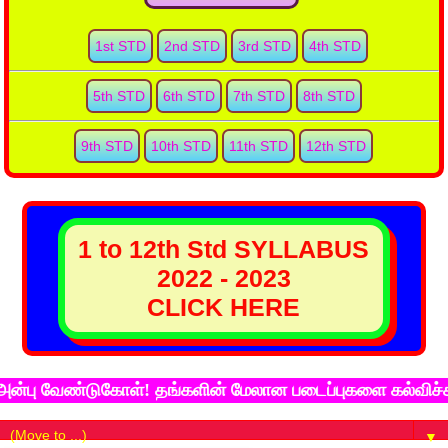
1st STD
2nd STD
3rd STD
4th STD
5th STD
6th STD
7th STD
8th STD
9th STD
10th STD
11th STD
12th STD
1 to 12th Std SYLLABUS
2022 - 2023
CLICK HERE
ேண்டுகோள்! தங்களின் மேலான படைப்புகளை கல்விச்சுடர் இண
▼