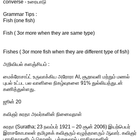
converse - உரையாடு
Grammar Tips :
Fish (one fish)
Fish ( 3or more when they are same type)
Fishes ( 3or more fish when they are different type of fish)
அறிவியல் களஞ்சியம் :
மைக்ரோசாப்ட் உருவாக்கிய அரோரா AI, சூறாவளி மற்றும் மணல்
புயல் உட்பட பல வானிலை நிகழ்வுகளை 91% துல்லியத்துடன்
கணித்துள்ளது.
ஜூன் 20
கவிஞர் சுரதா அவர்களின் நினைவுநாள்
சுரதா (Suratha; 23 நவம்பர் 1921 – 20 சூன் 2006) இயற்பெயர்
இராசகோபாலன் தமிழகக் கவிஞரும் எழுத்தாளரும் ஆவார். கவிஞர்
பாரதிதாசனிடம் கொண்ட பற்றுதலால்‌ பாரதிதாசனின்