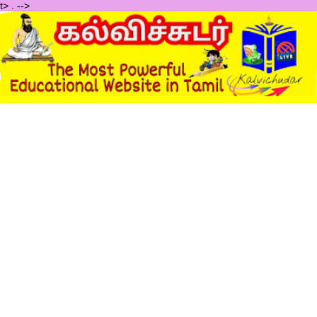
t>
.
-->