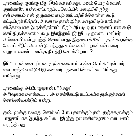
பறவைக்கு குரங்கு மீது இரக்கம் வந்தது. மனம் பொறுக்காமல் ‘
குரங்காரே..என்னைப்பாரும்…வெய்யில் மழையிலிருந்து
என்னையும் என் குஞ்சுகளையும் காப்பாற்றிக்கொள்ள கூடு
கட்டியிருக்கிறேன். அதனால் தான் இந்த மழையிலும் நாங்கள்
சந்தோஷமாக இருக்கிறறோம். நீரும் அப்படி ஒரு பாதுகாப்பான கூடு
செய்திருக்கலாமே. கூடு இருந்தால் நீர் இப்படி நனைய மாட்டீர்
அல்லவா? என்று புத்தி சொன்னது. இதனைக் கேட்ட குரங்காருக்கு
கோபம் சீறிக் கொண்டு வந்தது. உன்னைவிட நான் எவ்வளவு
வலுவானவன். எனக்கு நீ புத்தி சொல்கிறாயா?….
இப்போ உன்னையும் உன் குஞ்சுகளையும் என்ன செய்கிறேன் பார்’
என மரத்தில் விடுவிடு என ஏறி பறவையின் கூட்டை பிய்த்து
எறிந்தது.
பறவைக்கு அப்போதுதான் புரிந்தது’
அறிவுரைகளைக்கூட…..அதைக்கேட்டு நடப்பவர்களுக்குத்தான்
சொல்லவேண்டும் என்று.
துஷ்டனுக்கு நல்லது சொல்லப் போய் தனக்கும் தன் குஞ்சுகளுக்கும்
பாதுகாப்பாக இருந்த கூட்டை இழந்து நனைகின்றோமே என மனம்
வருந்தியது.