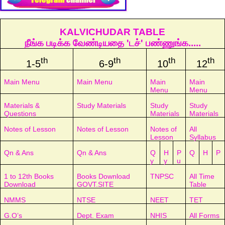
KALVICHUDAR TABLE
நீங்க படிக்க வேண்டியதை 'டச்' பண்ணுங்க.....
th
th
th
th
1-5
6-9
10
12
Main Menu
Main Menu
Main
Main
Menu
Menu
Materials &
Study Materials
Study
Study
Questions
Materials
Materials
Notes of Lesson
Notes of Lesson
Notes of
All
Lesson
Syllabus
Qn & Ans
Qn & Ans
Q
H
P
Q
H
P
y
y
u
1 to 12th Books
Books Download
TNPSC
All Time
Download
GOVT.SITE
Table
NMMS
NTSE
NEET
TET
G.O’s
Dept. Exam
NHIS
All Forms