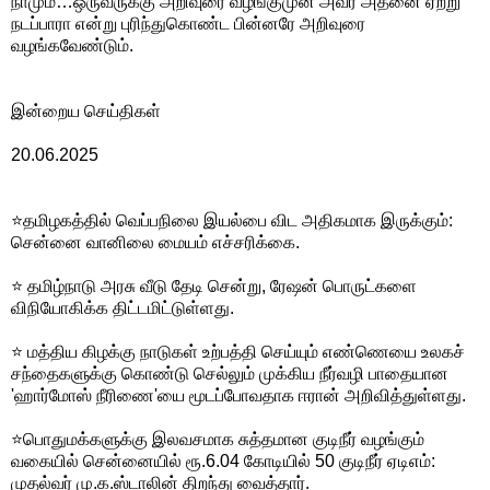
நாமும்…ஒருவருக்கு அறிவுரை வழங்குமுன் அவர் அதனை ஏற்று
நடப்பாரா என்று புரிந்துகொண்ட பின்னரே அறிவுரை
வழங்கவேண்டும்.
இன்றைய செய்திகள்
20.06.2025
⭐தமிழகத்தில் வெப்பநிலை இயல்பை விட அதிகமாக இருக்கும்:
சென்னை வானிலை மையம் எச்சரிக்கை.
⭐ தமிழ்நாடு அரசு வீடு தேடி சென்று, ரேஷன் பொருட்களை
விநியோகிக்க திட்டமிட்டுள்ளது.
⭐ மத்திய கிழக்கு நாடுகள் உற்பத்தி செய்யும் எண்ணெயை உலகச்
சந்தைகளுக்கு கொண்டு செல்லும் முக்கிய நீர்வழி பாதையான
'ஹார்மோஸ் நீரிணை'யை மூடப்போவதாக ஈரான் அறிவித்துள்ளது.
⭐பொதுமக்களுக்கு இலவசமாக சுத்தமான குடிநீர் வழங்கும்
வகையில் சென்னையில் ரூ.6.04 கோடியில் 50 குடிநீர் ஏடிஎம்:
முதல்வர் மு.க.ஸ்டாலின் திறந்து வைத்தார்.