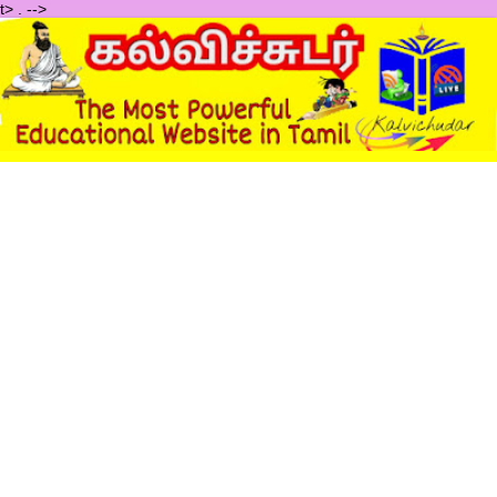
t>
.
-->