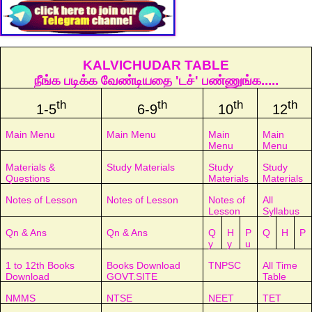
KALVICHUDAR TABLE
நீங்க படிக்க வேண்டியதை 'டச்' பண்ணுங்க.....
th
th
th
th
1-5
6-9
10
12
Main Menu
Main Menu
Main
Main
Menu
Menu
Materials &
Study Materials
Study
Study
Questions
Materials
Materials
Notes of Lesson
Notes of Lesson
Notes of
All
Lesson
Syllabus
Qn & Ans
Qn & Ans
Q
H
P
Q
H
P
y
y
u
1 to 12th Books
Books Download
TNPSC
All Time
Download
GOVT.SITE
Table
NMMS
NTSE
NEET
TET