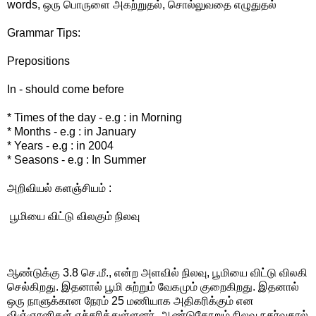
words, ஒரு பொருளை அகற்றுதல், சொல்லுவதை எழுதுதல்
Grammar Tips:
Prepositions
In - should come before
* Times of the day - e.g : in Morning
* Months - e.g : in January
* Years - e.g : in 2004
* Seasons - e.g : In Summer
அறிவியல் களஞ்சியம் :
பூமியை விட்டு விலகும் நிலவு
ஆண்டுக்கு 3.8 செ.மீ., என்ற அளவில் நிலவு, பூமியை விட்டு விலகி
செல்கிறது. இதனால் பூமி சுற்றும் வேகமும் குறைகிறது. இதனால்
ஒரு நாளுக்கான நேரம் 25 மணியாக அதிகரிக்கும் என
விஞ்ஞானிகள் எச்சரித்துள்ளனர். ஆண்டுதோறும் நிலவு நகர்வதால்