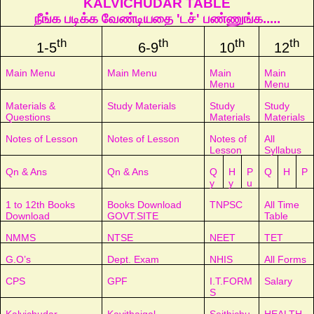
KALVICHUDAR TABLE
நீங்க படிக்க வேண்டியதை 'டச்' பண்ணுங்க.....
th
th
th
th
1-5
6-9
10
12
Main Menu
Main Menu
Main
Main
Menu
Menu
Materials &
Study Materials
Study
Study
Questions
Materials
Materials
Notes of Lesson
Notes of Lesson
Notes of
All
Lesson
Syllabus
Qn & Ans
Qn & Ans
Q
H
P
Q
H
P
y
y
u
1 to 12th Books
Books Download
TNPSC
All Time
Download
GOVT.SITE
Table
NMMS
NTSE
NEET
TET
G.O’s
Dept. Exam
NHIS
All Forms
CPS
GPF
I.T.FORM
Salary
S
Kalvichudar
Kavithaigal
Seithichu
HEALTH