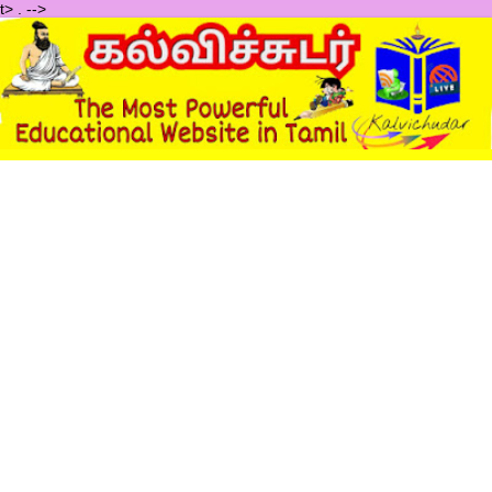
t>
.
-->