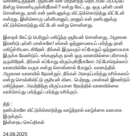
கொண்டிருந்தன. சூரியன் ஏன் மரத்தைத் தொடாமல் அப்படியே
நின்று கொண்டிருக்கிறீர்கள்? என்று கேட்டது. ஒரு புள்ளி மான்
சொன்னது, நான் என் நண்பனுக்கு விட்டுக்கொடுத்து விட்டேன்
என்றது. இன்னொரு புள்ளிமானும், நானும் என் நண்பனுக்கு
விட்டுக்கொடுத்து விட்டேன் என்று சொன்னது.
இதைக் கேட்டு பெரிதும் மகிழ்ந்த சூரியன் சொன்னது, அழகான
இரண்டு புள்ளி மான்களே! உங்கள் ஒற்றுமையைப் பார்த்து நான்
மகிழ்ச்சியடைகிறேன். நீங்கள் இருவரும் எப்போதும் ஒற்றுமையாக
இருக்க வேண்டும். உங்களுக்கு நான் ஒரு வானவில்லை பரிசாகத்
தருகிறேன். நீங்கள் எப்போது விரும்புகிறீர்களோ அப்போதெல்லாம்
வானவில்லே வருக என்று சொன்னால் போதும். வானத்தில்
அழகான வானவில் தோன்றும். நீங்கள் அதைப்பார்த்து ரசிக்கலாம்
என்று சொல்லிவிட்டு சூரியன் விடை பெற்றது. மான்கள் இரண்டும்
மகிழ்ந்தன. அவற்றிற்கு விருப்பமான நேரத்தில் வானவில்லை
வரச்செய்து பார்த்துப் பார்த்து ரசிக்கும்.
நீதி :
நண்பர்களே விட்டுக்கொடுத்து வாழ்ந்தால் வாழ்க்கை வளமாக
இருக்கும்.
இன்றைய செய்திகள்
24.09.2025