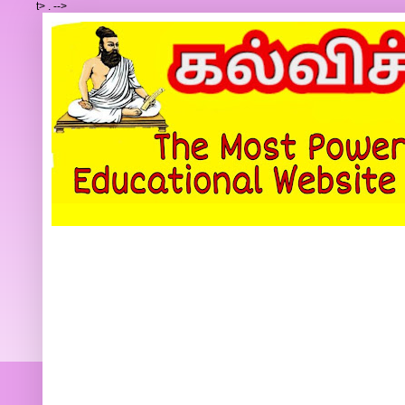
t>
.
-->