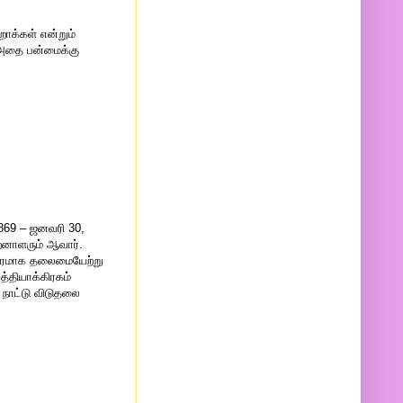
ாக்கள் என்றும்
து அதை பன்மைக்கு
1869 – ஜனவரி 30,
றனாளரும் ஆவார்.
றிகரமாக தலைமையேற்று
த்தியாக்கிரகம்
 நாட்டு விடுதலை