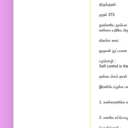
திருக்குறள்:
குறள் 373:
நுண்ணிய நூல்பல க
உண்மை யறிவே மிக
விளக்க உரை:
ஒருவன் நுட்பமான 
பழமொழி :
Self control is t
தன்னடக்கம் தான் ம
இரண்டொழுக்க பண்
1. கண்காணிக்க எ
2. எனவே எப்பொழுத
பொன்மொழி :