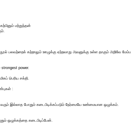
ற்பினும் மற்றுந்தன்
ும்.
நூல் பலவற்றைக் கற்றாலும் ஊழுக்கு ஏற்றவாறு அவனுக்கு உள்ள தாகும் அறிவே மேம்பட
he strongest power.
ிகப் பெரிய சக்தி.
புகள் :
வரும் இல்லாத போதும் கடைபிடிக்கப்படும் நேர்மையே உண்மையான ஒழுக்கம்.
ும் ஒழுக்கத்தை கடைபிடிப்பேன்.