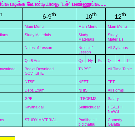
ீங்க படிக்க வேண்டியதை 'டச்' பண்ணுங்க.....
h
th
th
th
6-9
10
12
Main Menu
Main Menu
Main Menu
tions
Study Materials
Study
Study
Materials
Materials
Notes of Lesson
Notes of
All Syllabus
Lesson
Qn & Ans
Qy
Hy
Pu
Q
H
P
 Download
Books Download
TNPSC
All Time Table
GOVT.SITE
NTSE
NEET
TET
Dept. Exam
NHIS
All Forms
GPF
I.T.FORMS
Salary
Kavithaigal
Seithichudar
HEALTH
NEWS
eos
STUDY MATERIAL
Padithathil
Comedy
pidithathu
Galatta