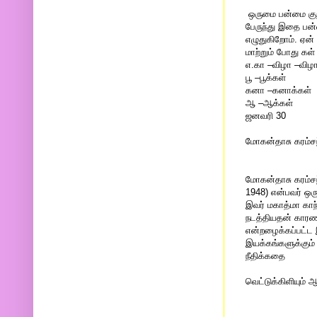
ஒருமை பன்மை குறி
பேருந்து இதை பன்
எழுதுகிறோம். ஏன் 
மாற்றும் போது கள்
எ.கா –விழா –விழா
பூ –பூக்கள்
கனா –கனாக்கள்
ஆ –ஆக்கள்
ஜனவரி 30
மோகன்தாசு கரம்சந
மோகன்தாசு கரம்சந
1948) என்பவர் ஒர
இவர் மகாத்மா காந
நடத்தியதன் காரண
என்றழைக்கப்பட்ட 
இயக்கங்களுக்கும
நீதிக்கதை
வெட்டுக்கிளியும் 