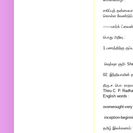
சகிப்புத் தன்மையா
கொள்ள வேண்டும்.
-------மார்க் ட்வைன
பொது அறிவு :
1.பணத்திற்கு ரூப்
ஷெர்ஷா சூரி- She
02. இந்தியாவின்
திரு.ச. பொ. ராத
Thiru.C. P. Radh
English words :
overwrought-very
inception-beginn
தமிழ் இலக்கணம்