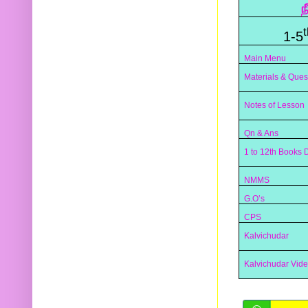
ந
t
1-5
Main Menu
Materials & Ques
Notes of Lesson
Qn & Ans
1 to 12th Books
NMMS
G.O’s
CPS
Kalvichudar
Kalvichudar Vid