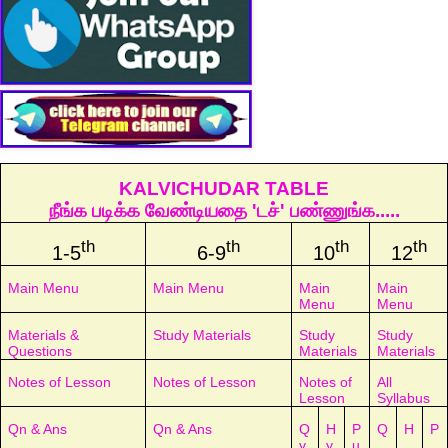
KALVICHUDAR TABLE
நீங்க படிக்க வேண்டியதை 'டச்' பண்ணுங்க.....
th
th
th
th
1-5
6-9
10
12
Main Menu
Main Menu
Main
Main
Menu
Menu
Materials &
Study Materials
Study
Study
Questions
Materials
Materials
Notes of Lesson
Notes of Lesson
Notes of
All
Lesson
Syllabus
Qn & Ans
Qn & Ans
Q
H
P
Q
H
P
y
y
u