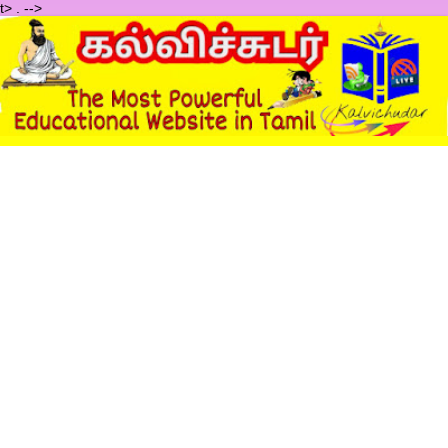
t>
.
-->