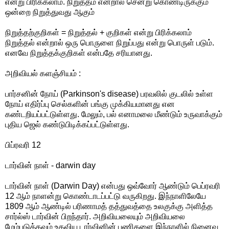
என்று பிரிக்கலாம். நிறுத்தம் என்றால் சென்று கொண்டிருக்கும்
ஒன்றை நிறுத்துவது ஆகும்
நிறுத்தற்குறிகள் = நிறுத்தல் + குறிகள் என்று பிரிக்கலாம்
நிறுத்தல் என்றால் ஒரு பொருளை நிறுப்பது என்று பொருள் படும்.
எனவே நிறுத்தக்குறிகள் என்பதே சரியானது.
அறிவியல் களஞ்சியம் :
பார்சனின் நோய் (Parkinson's disease) பரவலில் குடலில் உள்ள
நோய் எதிர்ப்பு செல்களின் பங்கு முக்கியமானது என
கண்டறியப்பட்டுள்ளது. மேலும், பல் எனாமலை மீண்டும் உருவாக்கும்
புதிய ஜெல் கண்டுபிடிக்கப்பட்டுள்ளது.
பிப்ரவரி 12
டார்வின் நாள் - darwin day
டார்வின் நாள் (Darwin Day) என்பது ஒவ்வோர் ஆண்டும் பெப்ரவரி
12 ஆம் நாளன்று கொண்டாடப்பட்டு வருகிறது. இந்நாளிலேயே
1809 ஆம் ஆண்டில் பரிணாமத் தத்துவத்தை உலகுக்கு அளித்த
சார்ல்ஸ் டார்வின் பிறந்தார். அறிவியலையும் அறிவியலை
மேம்படுத்தவும் உதவிய டார்வினின் பணிகளை இந்நாளில் நினைவு