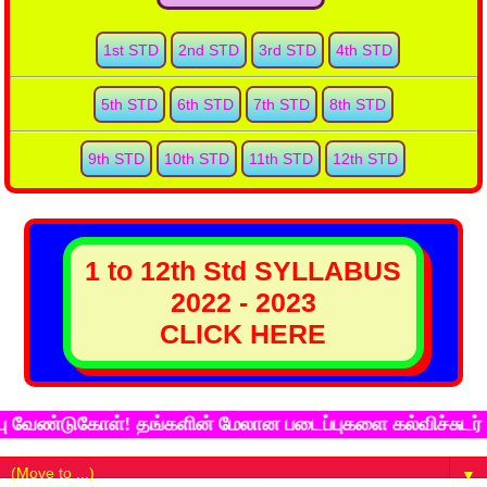
1st STD
2nd STD
3rd STD
4th STD
5th STD
6th STD
7th STD
8th STD
9th STD
10th STD
11th STD
12th STD
1 to 12th Std SYLLABUS
2022 - 2023
CLICK HERE
ுகோள்! தங்களின் மேலான படைப்புகளை கல்விச்சுடர் இணைய தள
▼