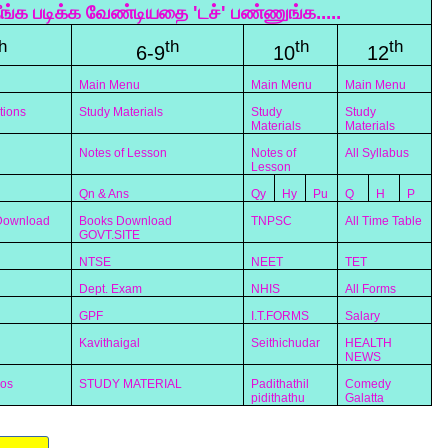
ீங்க படிக்க வேண்டியதை 'டச்' பண்ணுங்க.....
h
th
th
th
6-9
10
12
Main Menu
Main Menu
Main Menu
tions
Study Materials
Study
Study
Materials
Materials
Notes of Lesson
Notes of
All Syllabus
Lesson
Qn & Ans
Qy
Hy
Pu
Q
H
P
 Download
Books Download
TNPSC
All Time Table
GOVT.SITE
NTSE
NEET
TET
Dept. Exam
NHIS
All Forms
GPF
I.T.FORMS
Salary
Kavithaigal
Seithichudar
HEALTH
NEWS
eos
STUDY MATERIAL
Padithathil
Comedy
pidithathu
Galatta