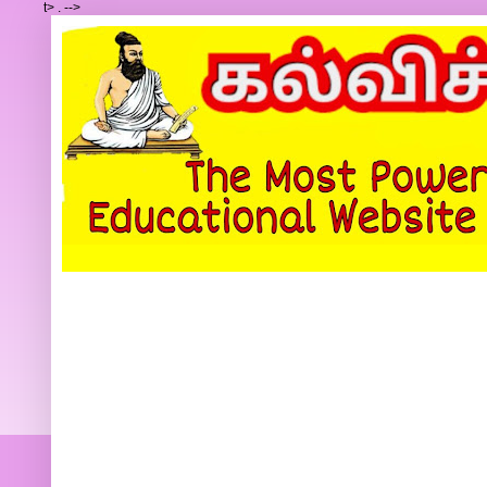
t>
.
-->