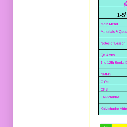
ந
t
1-5
Main Menu
Materials & Ques
Notes of Lesson
Qn & Ans
1 to 12th Books
NMMS
G.O’s
CPS
Kalvichudar
Kalvichudar Vid