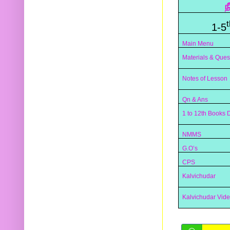
ந
t
1-5
Main Menu
Materials & Ques
Notes of Lesson
Qn & Ans
1 to 12th Books
NMMS
G.O’s
CPS
Kalvichudar
Kalvichudar Vid