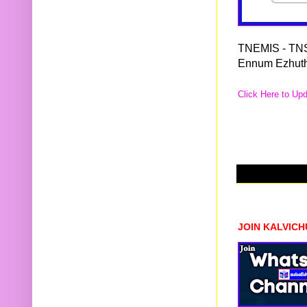
TNEMIS - TN
Ennum Ezhut
Click Here to Up
JOIN KALVIC