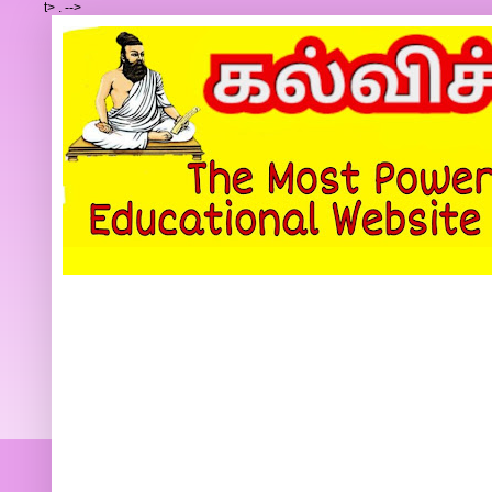
t>
.
-->