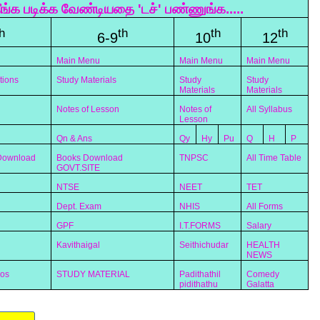
ீங்க படிக்க வேண்டியதை 'டச்' பண்ணுங்க.....
h
th
th
th
6-9
10
12
Main Menu
Main Menu
Main Menu
tions
Study Materials
Study
Study
Materials
Materials
Notes of Lesson
Notes of
All Syllabus
Lesson
Qn & Ans
Qy
Hy
Pu
Q
H
P
 Download
Books Download
TNPSC
All Time Table
GOVT.SITE
NTSE
NEET
TET
Dept. Exam
NHIS
All Forms
GPF
I.T.FORMS
Salary
Kavithaigal
Seithichudar
HEALTH
NEWS
eos
STUDY MATERIAL
Padithathil
Comedy
pidithathu
Galatta