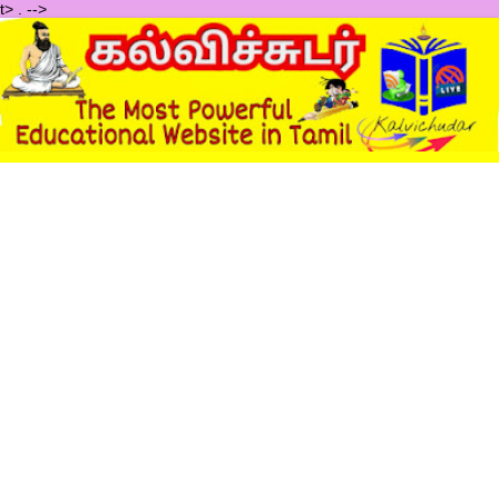
t>
.
-->