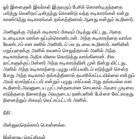
ஓர் இளைஞன் இவர்கள் இருவரும் பேசிக் கொண்டிருந்ததை
பார்த்து வெளிநாட்டிலிருந்து கொண்டு வந்த கடிகாரங்கள் என்று
காண்பித்து கடிகாரங்கள் தங்கத்தினால் ஆனது என்றும் கூறினார்.
அனிலுக்கு அந்தக் கடிகாரம் மிகவும் பிடித்து விட்டது, அதை
உடனடியாக வாங்க ஒப்புக்கொண்டான். அந்த கடிகாரத்தை வாங்க
வேண்டாம் என சுனில் அனிலிடம் பல தடவை கூறினார். சுனிலின்
மறுப்புறைக்கு அனில் கவனம் செலுத்தாமல் அனில் அந்த
கடிகாரத்தை அதிக விலை கொடுத்து வாங்கினான். சில
நாட்களுக்குப் பின்னர் அந்த கடிகாரத்தின் முள் நின்று விட்டது,
அனில் அந்த கடிகாரத்தை பழுது பார்ப்பவரிடம் எடுத்துச் சென்ற
போது அந்த கடிகாரம் தங்கத்தினால் தயாரிக்கப்படவில்லை என்றும்
அவர் ஏமாற்றப்பட்டார் என்றும் பழுது பார்ப்பவர் அது தங்கமல்ல என
கூறினார்.அவனுடைய முட்டாள்தனமான செயலால் அவசர முடிவை
எடுத்ததை நினைத்து அவருடைய நண்பனின் பேச்சை கேட்காதது
நினைத்தும் மிகவும் வெட்கப்பட்டார் அனில்.
நீதி:
மின்னுவதெல்லாம் பொன்னல்ல.
இன்றைய செய்திகள்