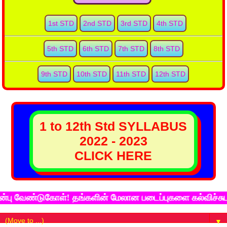
1st STD
2nd STD
3rd STD
4th STD
5th STD
6th STD
7th STD
8th STD
9th STD
10th STD
11th STD
12th STD
1 to 12th Std SYLLABUS
2022 - 2023
CLICK HERE
ேண்டுகோள்! தங்களின் மேலான படைப்புகளை கல்விச்சுடர் இண
▼