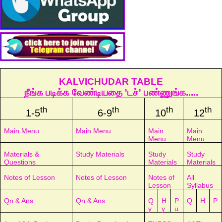
KALVICHUDAR TABLE
நீங்க படிக்க வேண்டியதை 'டச்' பண்ணுங்க.....
th
th
th
th
1-5
6-9
10
12
Main Menu
Main Menu
Main
Main
Menu
Menu
Materials &
Study Materials
Study
Study
Questions
Materials
Materials
Notes of Lesson
Notes of Lesson
Notes of
All
Lesson
Syllabus
Qn & Ans
Qn & Ans
Q
H
P
Q
H
P
y
y
u