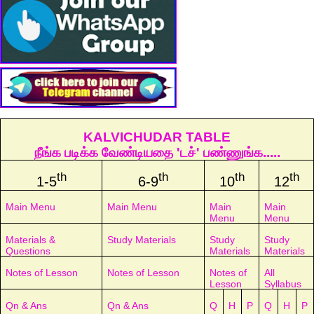
KALVICHUDAR TABLE
நீங்க படிக்க வேண்டியதை 'டச்' பண்ணுங்க.....
th
th
th
th
1-5
6-9
10
12
Main Menu
Main Menu
Main
Main
Menu
Menu
Materials &
Study Materials
Study
Study
Questions
Materials
Materials
Notes of Lesson
Notes of Lesson
Notes of
All
Lesson
Syllabus
Qn & Ans
Qn & Ans
Q
H
P
Q
H
P