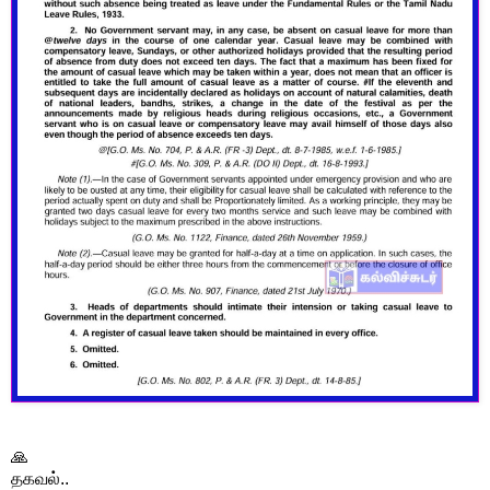
🙏
தகவல்..