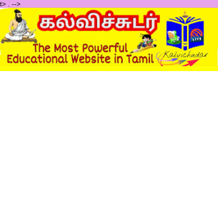
t>
.
-->