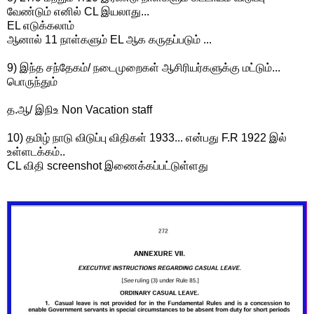
வேண்டும் எனில் CL இயலாது...
EL எடுக்கலாம்
ஆனால் 11 நாள்களும் EL ஆக கருதப்படும் ...
9) இந்த சந்தேகம்/ நடைமுறைகள் ஆசிரியர்களுக்கு மட்டும்...
பொருந்தும்
த.ஆ/ இநிஉ Non Vacation staff
10) தமிழ் நாடு விடுப்பு விதிகள் 1933... என்பது F.R 1922 இல்
உள்ளடக்கம்..
CL விதி screenshot இணைக்கப்பட்டுள்ளது