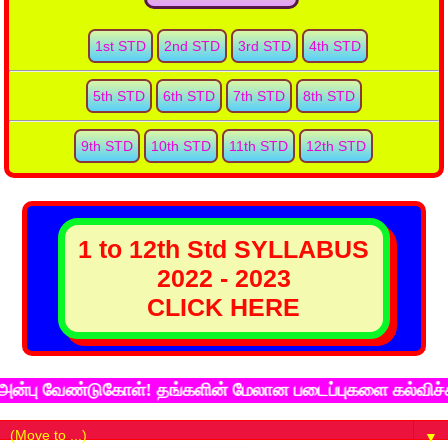
1st STD
2nd STD
3rd STD
4th STD
5th STD
6th STD
7th STD
8th STD
9th STD
10th STD
11th STD
12th STD
1 to 12th Std SYLLABUS
2022 - 2023
CLICK HERE
 வேண்டுகோள்! தங்களின் மேலான படைப்புகளை கல்விச்சுடர் 
▼