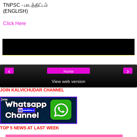
TNPSC - பாடத்திட்டம்
(ENGLISH)
Click Here
‹
›
Home
View web version
JOIN KALVICHUDAR CHANNEL
TOP 5 NEWS AT LAST WEEK