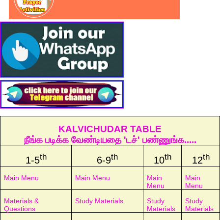
KALVICHUDAR TABLE
நீங்க படிக்க வேண்டியதை 'டச்' பண்ணுங்க.....
th
th
th
th
1-5
6-9
10
12
Main Menu
Main Menu
Main
Main
Menu
Menu
Materials &
Study Materials
Study
Study
Questions
Materials
Materials