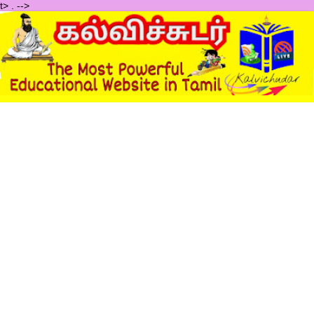
t>
.
-->