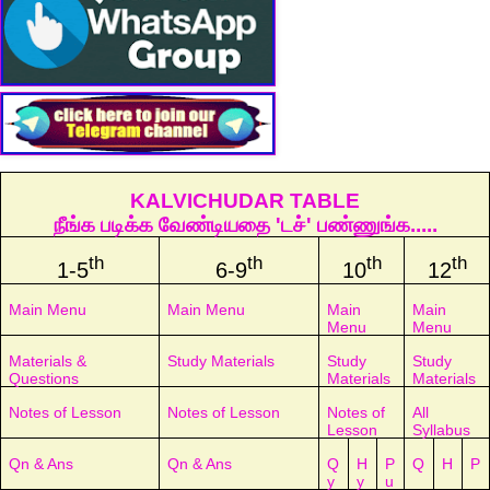
KALVICHUDAR TABLE
நீங்க படிக்க வேண்டியதை 'டச்' பண்ணுங்க.....
th
th
th
th
1-5
6-9
10
12
Main Menu
Main Menu
Main
Main
Menu
Menu
Materials &
Study Materials
Study
Study
Questions
Materials
Materials
Notes of Lesson
Notes of Lesson
Notes of
All
Lesson
Syllabus
Qn & Ans
Qn & Ans
Q
H
P
Q
H
P
y
y
u