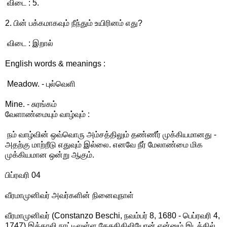
விடை : 5.
2. பின் பக்கமாகவும் நீந்தும் உயிரினம் எது?
விடை : இறால்
English words & meanings :
Meadow. - புல்வெளி
Mine. - சுரங்கம்
வேளாண்மையும் வாழ்வும் :
நம் வாழ்வின் ஒவ்வொரு அம்சத்திலும் தண்ணீர் முக்கியமானது -
அதற்கு மாற்றீடு எதுவும் இல்லை. எனவே நீர் மேலாண்மை மிக
முக்கியமான ஒன்று ஆகும்.
பிப்ரவரி 04
வீரமாமுனிவர் அவர்களின் நினைவுநாள்
வீரமாமுனிவர் (Constanzo Beschi, நவம்பர் 8, 1680 - பெப்ரவரி 4,
1747) இத்தாலி நாட்டிலுள்ள கேசுதிகிலியோன் என்னும் இடத்தில்