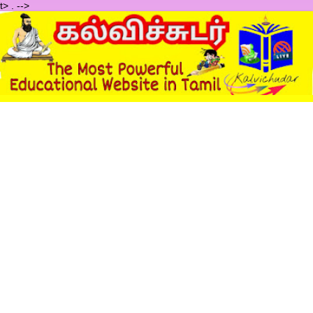
t>
.
-->