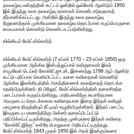
நலவாழ்வு மன்றத்தின் கூட்டம் ஒன்றில் ஒவ்வோர் ஆண்டும் 1950
இல் இருந்து உலக நலவாழ்வு நாளாகக் கொண்டாடுவதாகத்
தீர்மானிக்கப்பட்டது. அன்றில் இருந்து உலக நலவாழ்வு
நிறுவனத்தால் முக்கியமான நலவாழ்வு தொடர்பான கருப்பொருளை
மையமாகக் கொண்டு கொண்டாடப்படுகின்றது.
வில்லியம் வேர்ட்ஸ்வொர்த்
வில்லியம் வேர்ட்ஸ்வொர்த் (7 ஏப்ரல் 1770 – 23 ஏப்ரல் 1850) ஒரு
முக்கியமான ஆங்கில இன்பத்துப்பால் கவிஞராவார் இவர்
சாமுவேல் டெய்லர் கோல்ரிட்ஜுடன், இணைந்து 1798 ஆம் ஆண்டு
கூட்டு பதிப்பாக வெளியிடப்பட்ட வசன கவிதைகள் கொண்டு
ஆங்கில இலக்கியத்தில் அகத்திணைக் காலத்தைத் தொடங்க
உதவியிருக்கிறார். தி பிரிலூட் வேர்ட்ஸ்வொர்த்தின் தலைசிறந்த
படைப்பாகக் கருதப்படுகிறது, பாதியளவிற்கு சுயசரிதமான
அவருடைய தொடக்ககால கவிதையான இதை இந்தக் கவிஞர்
பலமுறை திருத்தியும் நீட்டியும் எழுதியிருக்கிறார். இந்தப் படைப்பு
இவருடைய மரணத்திற்கு பின்னர் தலைப்பிடப்பட்டு
பதிப்பிக்கப்பட்டிருக்கிறது, அதற்கு முன்புவரை இந்தக் கவிதை
"கோல்ரிட்ஜிற்கு" என்றே பொதுவாக அறியப்பட்டிருந்தது.
வேர்ட்ஸ்வொர்த் 1843 முதல் 1850 இல் அவர் இறக்கும்வரை