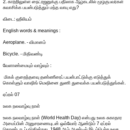
2. காற்றிலுள்ள நைட்ரஜனுக்கு பதிலாக ஆழ்கடலில் மூழ்குபவர்கள்
சுவாசிக்க பயன்படுத்தும் மந்த வாயு எது?
விடை: ஹீலியம்
English words & meanings :
Aeroplane. - விமானம்
Bicycle. - மிதிவண்டி
வேளாண்மையும் வாழ்வும் :
மிகக் குறைந்தளவு தண்ணீரைப் பயன்பாட்டுக்கு எடுத்துக்
கொள்ளும் வாஷிங் மெஷினை துணி துவைக்க பயன்படுத்துங்கள்.
ஏப்ரல் 07
உலக நலவாழ்வு நாள்
உலக நலவாழ்வு நாள் (World Health Day) என்பது உலக சுகாதார
அமைப்பின் அனுசரணையுடன் ஒவ்வோர் ஆண்டும் 7 ஏப்ரல்
கொண்டாடப்படுகின்றது. 1948 ஆம் ஆண்டில் இடம்பெற்ற உலக