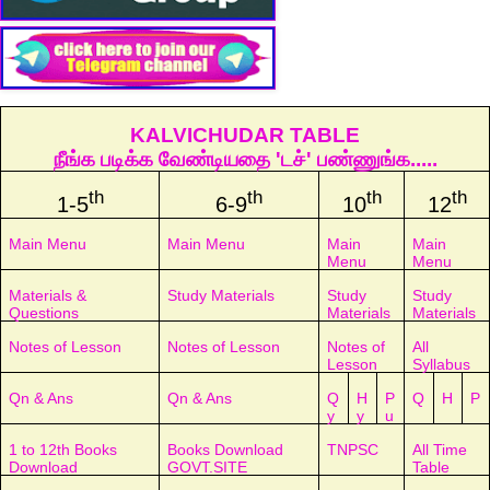
KALVICHUDAR TABLE
நீங்க படிக்க வேண்டியதை 'டச்' பண்ணுங்க.....
th
th
th
th
1-5
6-9
10
12
Main Menu
Main Menu
Main
Main
Menu
Menu
Materials &
Study Materials
Study
Study
Questions
Materials
Materials
Notes of Lesson
Notes of Lesson
Notes of
All
Lesson
Syllabus
Qn & Ans
Qn & Ans
Q
H
P
Q
H
P
y
y
u
1 to 12th Books
Books Download
TNPSC
All Time
Download
GOVT.SITE
Table