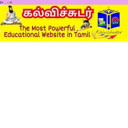
t>
.
-->