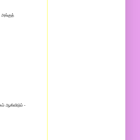
 அங்குத்
ம் ஆகிவிடும் -