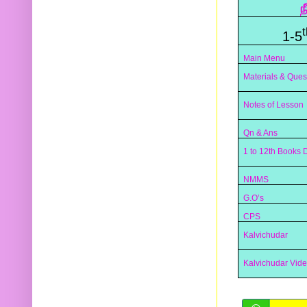
ந
t
1-5
Main Menu
Materials & Ques
Notes of Lesson
Qn & Ans
1 to 12th Books
NMMS
G.O’s
CPS
Kalvichudar
Kalvichudar Vid