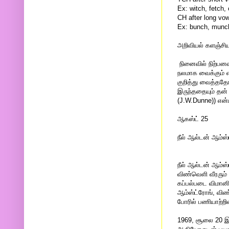
Ex: witch, fetch,
CH after long vo
Ex: bunch, munc
அறிவியல் களஞ்சிய
நினைவில் நிற்பனவ
நலமாக வைக்கும் எ
குறித்து வைத்ததோ
இருந்ததையும் தன்
(J.W.Dunne)) என்ப
ஆகஸ்ட் 25
நீல் ஆல்டன் ஆம்ஸ
நீல் ஆல்டன் ஆம்ஸ்
விண்வெளி வீரரும்
கப்பல்படை விமானி
ஆம்ஸ்ட்ரோங், விண
போரில் பணியாற்றி
1969, சூலை 20 இல