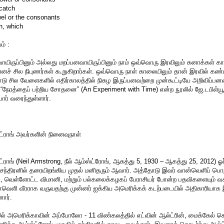
 catch
wel or the consonants
h, which
ம் :
ாயிருப்பினும் அல்லது மறப்பனவாயிருப்பினும் நாம் ஒவ்வொரு இரவிலும் கனாக்கள்
னச் சில நிபுணர்கள் கூறுகிறார்கள். ஒவ்வொரு நாள் காலையிலும் தான் இரவில் க
டு சில வேளைகளில் எதிர்காலத்தில் நிகழ இருப்பனவற்றை முன்கூட்டியே அறிவிப்பனவ
 “நேரத்தைப் பற்றிய சோதனை” (An Experiment with Time) என்ற நூலில் ஜே.டபிள்ய
ார் வரைந்துள்ளார்.
்ட்ராங் அவர்களின் நினைவுநாள்
ட்ராங் (Neil Armstrong, நீல் ஆம்ஸ்ட்ரோங், ஆகத்து 5, 1930 – ஆகத்து 25, 2012) ஓ
 சந்திரனில் தரையிறங்கிய முதல் மனிதரும் ஆவார். அத்தோடு இவர் வான்வெளிப் பொ
, வெள்ளோட்ட விமானி, மற்றும் பல்கலைக்கழகப் பேராசியர் போன்ற பதவிகளையும் வகி
்வெளி வீரராக வருவதற்கு முன்னர் ஐக்கிய அமெரிக்கக் கடற்படையில் அதிகாரியாக 
னார்.
் அமெரிக்காவின் அப்போலோ - 11 விண்கலத்தில் எட்வின் ஆல்ட்ரின், மைக்கேல் க