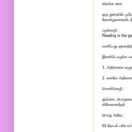
விளக்க உரை:
ஒரு துறையில் முற
தோன்றுவதைவிடத் 
பழமொழி :
Reading is the g
வாசிப்பது ஞானத்தி
இரண்டொழுக்க பண்
1. அதிகாலை எழு
2. எனவே அதிகாலை
பொன்மொழி :
தூய்மை ,பொறுமை, 
விவேகானந்தர்
பொது அறிவு :
01.நோபல் பரிசு எப