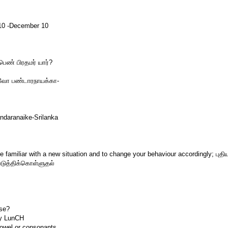
-December 10
பெண் பிரதமர் யார்?
வோ பண்டாரநாயக்கா-
ndaranaike-Srilanka
 familiar with a new situation and to change your behaviour accordingly; புதி
டுத்திக்கொள்ளுதல்
ese?
y LunCH
vowel or consonants