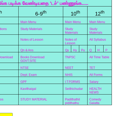
ீங்க படிக்க வேண்டியதை 'டச்' பண்ணுங்க.....
h
th
th
th
6-9
10
12
Main Menu
Main Menu
Main Menu
tions
Study Materials
Study
Study
Materials
Materials
Notes of Lesson
Notes of
All Syllabus
Lesson
Qn & Ans
Qy
Hy
Pu
Q
H
P
 Download
Books Download
TNPSC
All Time Table
GOVT.SITE
NTSE
NEET
TET
Dept. Exam
NHIS
All Forms
GPF
I.T.FORMS
Salary
Kavithaigal
Seithichudar
HEALTH
NEWS
eos
STUDY MATERIAL
Padithathil
Comedy
pidithathu
Galatta