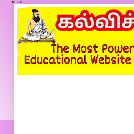
t>
.
-->