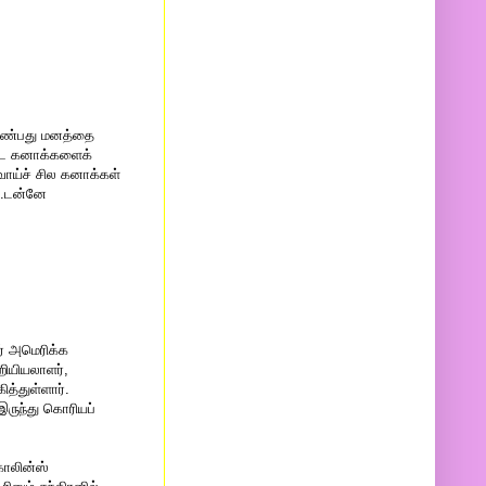
 காண்பது மனத்தை
ண்ட கனாக்களைக்
ாய்ச் சில கனாக்கள்
ூ.டன்னே
ர் அமெரிக்க
றியியலாளர்,
த்துள்ளார்.
இருந்து கொரியப்
ொலின்ஸ்