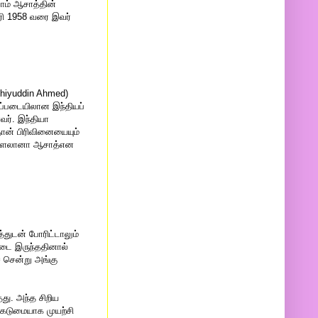
ாம் ஆசாத்தின்
வரி 1958 வரை இவர்
uhiyuddin Ahmed)
ிப்படையிலான இந்தியப்
வர். இந்தியா
தான் பிரிவினையையும்
் மௌலானா ஆசாத்என
்துடன் போரிட்டாலும்
படை இருந்ததினால்
் சென்று அங்கு
தது. அந்த சிறிய
 கடுமையாக முயற்சி