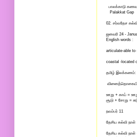
பாலக்காடு கணவ
Palakkat Gap
02. சர்வதேச கல்வ
ஜனவரி 24 - Janu
English words :
articulate-able to
coastal -located 
தமிழ் இலக்கணம்
வினைத்தொகையில்.
ஊறு + காய் = ஊற
சூடு + சோறு = சு
நவம்பர் 11
தேசிய கல்வி நாள்
தேசிய கல்வி நாள்