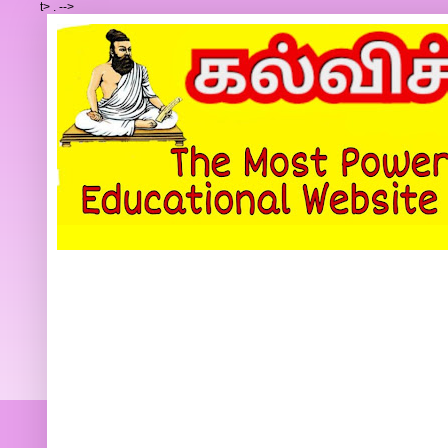
t>
.
-->