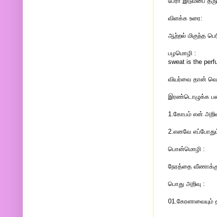
பேரா இடும்பை தரு
விளக்க உரை:
ஆற்றல் மிகுந்த பெ
பழமொழி :
sweat is the per
வியர்வை தான் வெ
இரண்டொழுக்க பண்
1.கோபம் என் அறி
2.எனவே எப்போதும
பொன்மொழி :
நேரத்தை வீணாக்கு
பொது அறிவு :
01.கேரளாவையும் 