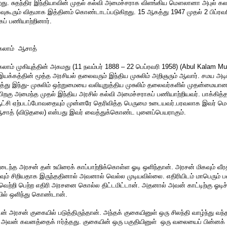
து. சுதந்திர இந்தியாவின் முதல் கல்வி அமைச்சராக விளங்கிய மௌலானா அபுல் கல
ுகூரும் விதமாக இத்தினம் கொண்டாடப்படுகிறது. 15 ஆகத்து 1947 முதல் 2 பிப்ர
ப் பணியாற்றினார்.
கலாம் ஆசாத்
ம் முகியுத்தின் அகமது (11 நவம்பர் 1888 – 22 பெப்ரவரி 1958) (Abul Kalam M
யக்கத்தின் மூத்த அரசியல் தலைவரும் இந்திய முசுலிம் அறிஞரும் ஆவார். சமய அட
த்து இந்து- முசுலிம் ஒற்றுமையை வலியுறுத்திய முசுலிம் தலைவர்களில் முதன்மையான
றகு அமைந்த முதல் இந்திய அரசில் கல்வி அமைச்சராகப் பணியாற்றியவர். பாக்கித்
ட்சி ஏற்படப்போவதையும் முன்னரே தெரிவித்த பெருமை உடையவர்.பரவலாக இவர
 ஆசாத் (விடுதலை) என்பது இவர் வைத்துக்கொண்ட புனைப்பெயராகும்.
ைந்த அரசன் தன் உயிரைக் காப்பாற்றிக்கொள்ள ஓடி ஒளிந்தான். அரசன் மிகவும் வீரத
ம் சிறியதாக இருந்ததினால் அவனால் வெல்ல முடியவில்லை. எதிரியிடம் மாபெரும் 
 வெற்றி பெற்ற எதிரி அரசனை கொல்ல திட்டமிட்டான். அதனால் அவன் காட்டிற்கு ஓடிச
யில் ஒளிந்து கொண்டான்.
் அரசன் குகையில் படுத்திருந்தான். அந்தக் குகையினுள் ஒரு சிலந்தி வாழ்ந்து வந்
் அவன் கவனத்தைக் ஈர்த்தது. குகையின் ஒரு பகுதியினுள் ஒரு வலையைப் பின்னக்