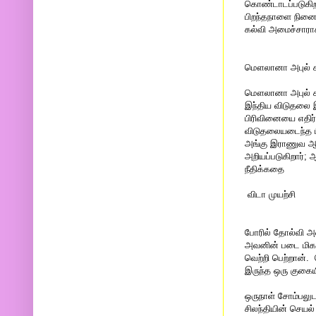
கொண்டாடப்படுகிற
பிறந்தநாளை நினைவ
கல்வி அமைச்சாராக
மௌலானா அபுல் 
மௌலானா அபுல் கலா
இந்திய விடுதலை இ
பிரிவினையை எதிர்
விடுதலையடைந்த பி
அங்கு இராணுவ ஆ
அறியப்படுகிறார்;
நீதிக்கதை
விடா முயற்சி
போரில் தோல்வி அட
அவனின் படை மிகவு
வெற்றி பெற்றான்.
இருந்த ஒரு குகை
ஒருநாள் சோம்பலுடன
சிலந்தியின் செயல