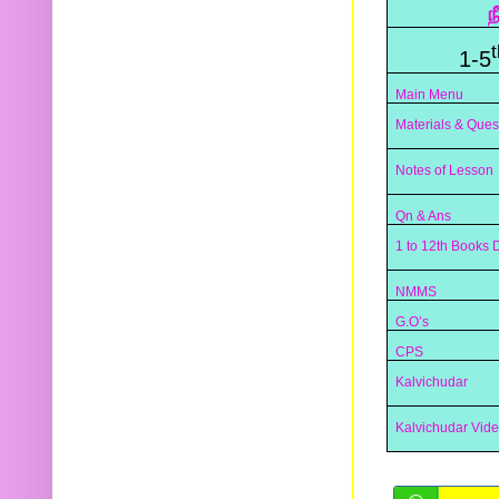
ந
t
1-5
Main Menu
Materials & Ques
Notes of Lesson
Qn & Ans
1 to 12th Books
NMMS
G.O’s
CPS
Kalvichudar
Kalvichudar Vid