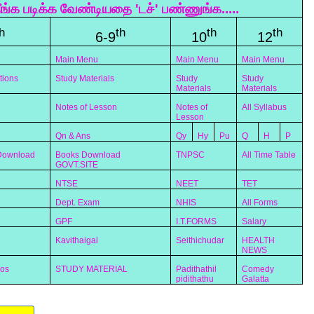
ீங்க படிக்க வேண்டியதை 'டச்' பண்ணுங்க.....
h
th
th
th
6-9
10
12
Main Menu
Main Menu
Main Menu
tions
Study Materials
Study
Study
Materials
Materials
Notes of Lesson
Notes of
All Syllabus
Lesson
Qn & Ans
Qy
Hy
Pu
Q
H
P
 Download
Books Download
TNPSC
All Time Table
GOVT.SITE
NTSE
NEET
TET
Dept. Exam
NHIS
All Forms
GPF
I.T.FORMS
Salary
Kavithaigal
Seithichudar
HEALTH
NEWS
eos
STUDY MATERIAL
Padithathil
Comedy
pidithathu
Galatta