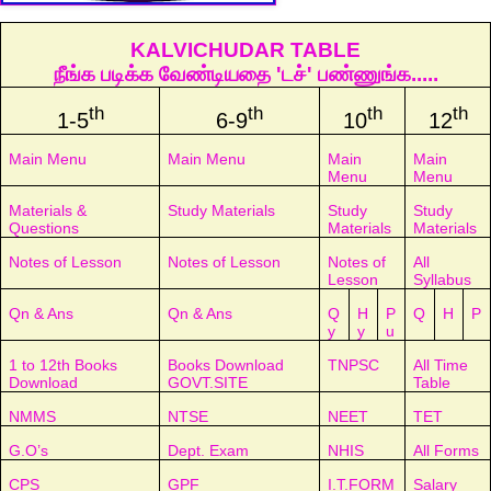
KALVICHUDAR TABLE
நீங்க படிக்க வேண்டியதை 'டச்' பண்ணுங்க.....
th
th
th
th
1-5
6-9
10
12
Main Menu
Main Menu
Main
Main
Menu
Menu
Materials &
Study Materials
Study
Study
Questions
Materials
Materials
Notes of Lesson
Notes of Lesson
Notes of
All
Lesson
Syllabus
Qn & Ans
Qn & Ans
Q
H
P
Q
H
P
y
y
u
1 to 12th Books
Books Download
TNPSC
All Time
Download
GOVT.SITE
Table
NMMS
NTSE
NEET
TET
G.O’s
Dept. Exam
NHIS
All Forms
CPS
GPF
I.T.FORM
Salary