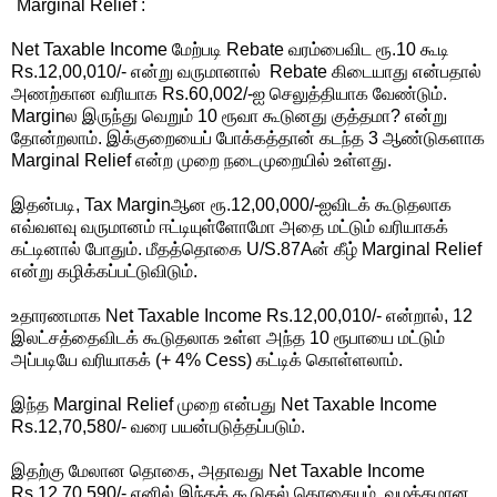
`Marginal Relief :`
Net Taxable Income மேற்படி Rebate வரம்பைவிட ரூ.10 கூடி
Rs.12,00,010/- என்று வருமானால் Rebate கிடையாது என்பதால்
அணற்கான வரியாக Rs.60,002/-ஐ செலுத்தியாக வேண்டும்.
Marginல இருந்து வெறும் 10 ரூவா கூடுனது குத்தமா? என்று
தோன்றலாம். இக்குறையைப் போக்கத்தான் கடந்த 3 ஆண்டுகளாக
Marginal Relief என்ற முறை நடைமுறையில் உள்ளது.
இதன்படி, Tax Marginஆன ரூ.12,00,000/-ஐவிடக் கூடுதலாக
எவ்வளவு வருமானம் ஈட்டியுள்ளோமோ அதை மட்டும் வரியாகக்
கட்டினால் போதும். மீதத்தொகை U/S.87Aன் கீழ் Marginal Relief
என்று கழிக்கப்பட்டுவிடும்.
உதாரணமாக Net Taxable Income Rs.12,00,010/- என்றால், 12
இலட்சத்தைவிடக் கூடுதலாக உள்ள அந்த 10 ரூபாயை மட்டும்
அப்படியே வரியாகக் (+ 4% Cess) கட்டிக் கொள்ளலாம்.
இந்த Marginal Relief முறை என்பது Net Taxable Income
Rs.12,70,580/- வரை பயன்படுத்தப்படும்.
இதற்கு மேலான தொகை, அதாவது Net Taxable Income
Rs.12,70,590/- எனில் இந்தக் கூடுதல் தொகையும், வழக்கமான