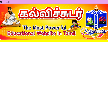
t>
.
-->