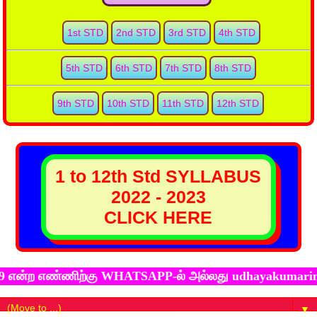
1st STD
2nd STD
3rd STD
4th STD
5th STD
6th STD
7th STD
8th STD
9th STD
10th STD
11th STD
12th STD
1 to 12th Std SYLLABUS
2022 - 2023
CLICK HERE
ற எண்ணிற்கு WHATSAPP-ல் அல்லது udhayakumarind@gmail.c
▼