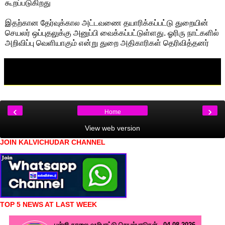
கூறப்படுகிறது
இதற்கான தேர்வுக்கால அட்டவணை தயாரிக்கப்பட்டு துறையின்
செயலர் ஒப்புதலுக்கு அனுப்பி வைக்கப்பட்டுள்ளது. ஓரிரு நாட்களில்
அறிவிப்பு வெளியாகும் என்று துறை அதிகாரிகள் தெரிவித்தனர்
‹
›
Home
View web version
JOIN KALVICHUDAR CHANNEL
TOP 5 NEWS AT LAST WEEK
பள்ளி காலை வழிபாட்டு செயல்பாடுகள் - 04.08.2026