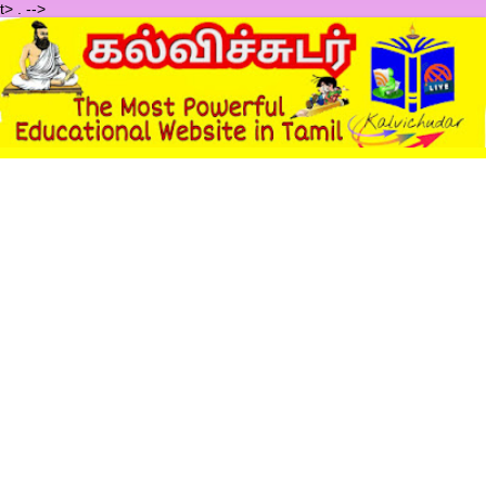
t>
.
-->