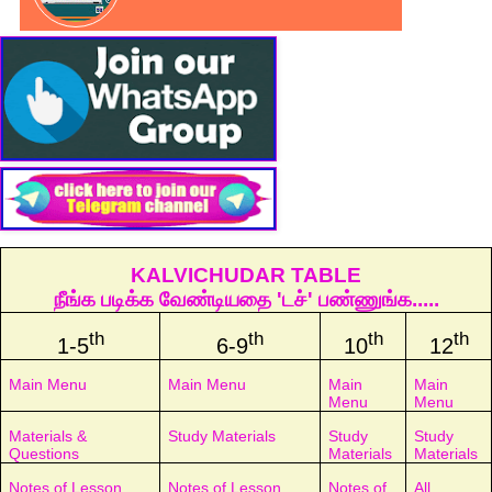
KALVICHUDAR TABLE
நீங்க படிக்க வேண்டியதை 'டச்' பண்ணுங்க.....
th
th
th
th
1-5
6-9
10
12
Main Menu
Main Menu
Main
Main
Menu
Menu
Materials &
Study Materials
Study
Study
Questions
Materials
Materials
Notes of Lesson
Notes of Lesson
Notes of
All