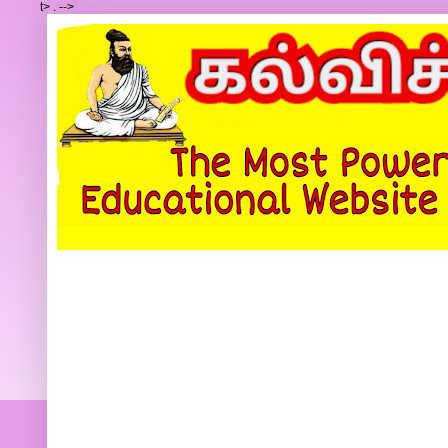
t>
.
-->