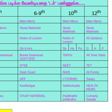
ீங்க படிக்க வேண்டியதை 'டச்' பண்ணுங்க.....
h
th
th
th
6-9
10
12
Main Menu
Main Menu
Main Menu
tions
Study Materials
Study
Study
Materials
Materials
Notes of Lesson
Notes of
All Syllabus
Lesson
Qn & Ans
Qy
Hy
Pu
Q
H
P
 Download
Books Download
TNPSC
All Time Table
GOVT.SITE
NTSE
NEET
TET
Dept. Exam
NHIS
All Forms
GPF
I.T.FORMS
Salary
Kavithaigal
Seithichudar
HEALTH
NEWS
eos
STUDY MATERIAL
Padithathil
Comedy
pidithathu
Galatta