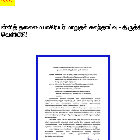
HANNEL
பள்ளித் தலைமையாசிரியர் மாறுதல் கலந்தாய்வு - திருத்
ெளியீடு!