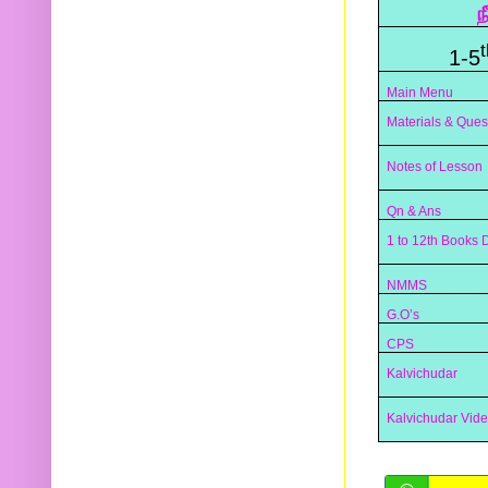
ந
t
1-5
Main Menu
Materials & Ques
Notes of Lesson
Qn & Ans
1 to 12th Books
NMMS
G.O’s
CPS
Kalvichudar
Kalvichudar Vid