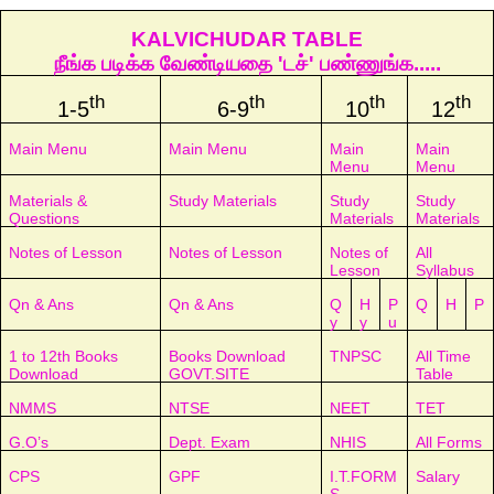
KALVICHUDAR TABLE
நீங்க படிக்க வேண்டியதை 'டச்' பண்ணுங்க.....
th
th
th
th
1-5
6-9
10
12
Main Menu
Main Menu
Main
Main
Menu
Menu
Materials &
Study Materials
Study
Study
Questions
Materials
Materials
Notes of Lesson
Notes of Lesson
Notes of
All
Lesson
Syllabus
Qn & Ans
Qn & Ans
Q
H
P
Q
H
P
y
y
u
1 to 12th Books
Books Download
TNPSC
All Time
Download
GOVT.SITE
Table
NMMS
NTSE
NEET
TET
G.O’s
Dept. Exam
NHIS
All Forms
CPS
GPF
I.T.FORM
Salary
S