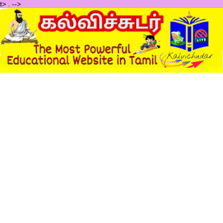
t>
.
-->