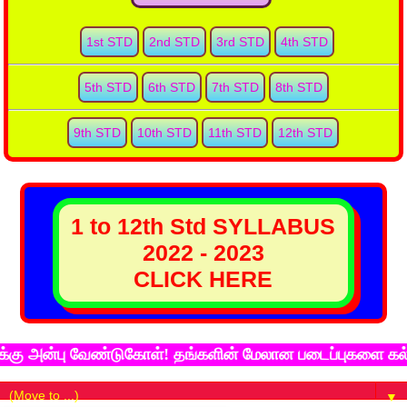
1st STD
2nd STD
3rd STD
4th STD
5th STD
6th STD
7th STD
8th STD
9th STD
10th STD
11th STD
12th STD
1 to 12th Std SYLLABUS
2022 - 2023
CLICK HERE
பு வேண்டுகோள்! தங்களின் மேலான படைப்புகளை கல்விச்சுடர்
▼