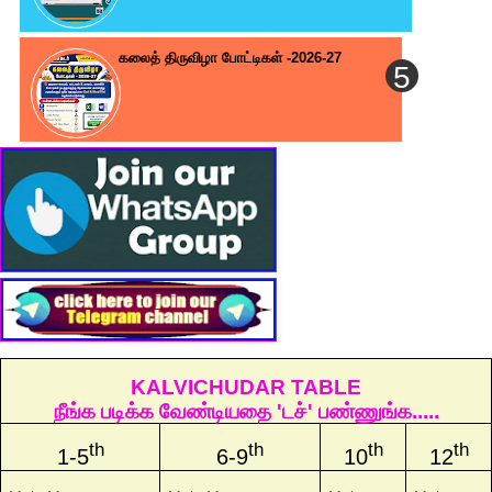
கலைத் திருவிழா போட்டிகள் -2026-27
KALVICHUDAR TABLE
நீங்க படிக்க வேண்டியதை 'டச்' பண்ணுங்க.....
th
th
th
th
1-5
6-9
10
12