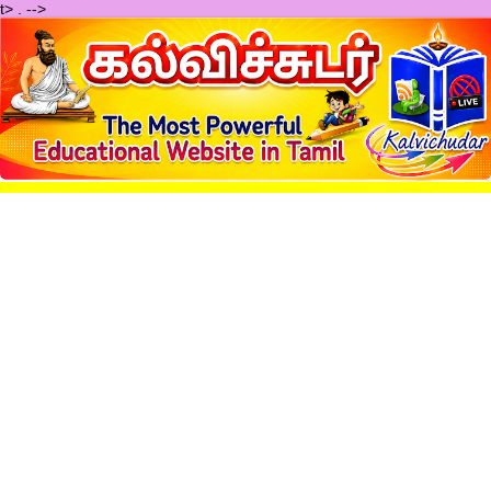
t>
.
-->