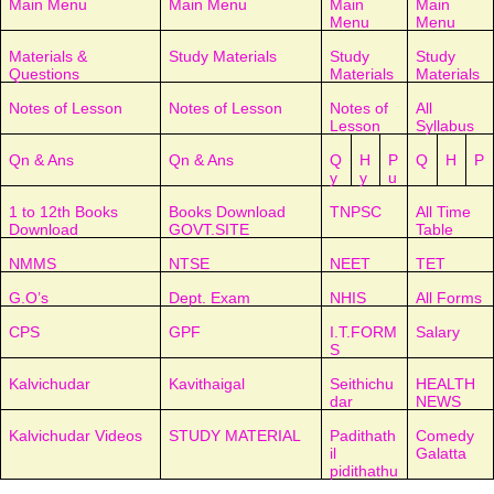
Main Menu
Main Menu
Main
Main
Menu
Menu
Materials &
Study Materials
Study
Study
Questions
Materials
Materials
Notes of Lesson
Notes of Lesson
Notes of
All
Lesson
Syllabus
Qn & Ans
Qn & Ans
Q
H
P
Q
H
P
y
y
u
1 to 12th Books
Books Download
TNPSC
All Time
Download
GOVT.SITE
Table
NMMS
NTSE
NEET
TET
G.O’s
Dept. Exam
NHIS
All Forms
CPS
GPF
I.T.FORM
Salary
S
Kalvichudar
Kavithaigal
Seithichu
HEALTH
dar
NEWS
Kalvichudar Videos
STUDY MATERIAL
Padithath
Comedy
il
Galatta
pidithathu