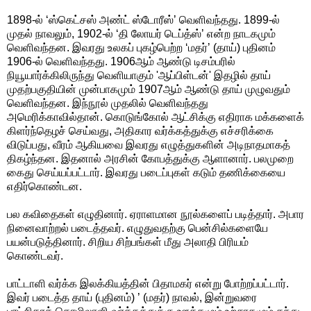
1898-ல் ‘ஸ்கெட்சஸ் அண்ட் ஸ்டோரீஸ்’ வெளிவந்தது. 1899-ல்
முதல் நாவலும், 1902-ல் ‘தி லோயர் டெப்த்ஸ்’ என்ற நாடகமும்
வெளிவந்தன. இவரது உலகப் புகழ்பெற்ற ‘மதர்’ (தாய்) புதினம்
1906-ல் வெளிவந்தது. 1906ஆம் ஆண்டு டிசம்பரில்
நியூயார்க்கிலிருந்து வெளியாகும் 'ஆப்பிள்டன்' இதழில் தாய்
முதற்பகுதியின் முன்பாகமும் 1907ஆம் ஆண்டு தாய் முழுவதும்
வெளிவந்தன. இந்நூல் முதலில் வெளிவந்தது
அமெரிக்காவில்தான். கொடுங்கோல் ஆட்சிக்கு எதிராக மக்களைக்
கிளர்ந்தெழச் செய்வது, அதிகார வர்க்கத்துக்கு எச்சரிக்கை
விடுப்பது, வீரம் ஆகியவை இவரது எழுத்துகளின் அடிநாதமாகத்
திகழ்ந்தன. இதனால் அரசின் கோபத்துக்கு ஆளானார். பலமுறை
கைது செய்யப்பட்டார். இவரது படைப்புகள் கடும் தணிக்கையை
எதிர்கொண்டன.
பல கவிதைகள் எழுதினார். ஏராளமான நூல்களைப் படித்தார். அபார
நினைவாற்றல் படைத்தவர். எழுதுவதற்கு பென்சில்களையே
பயன்படுத்தினார். சிறிய சிற்பங்கள் மீது அலாதி பிரியம்
கொண்டவர்.
பாட்டாளி வர்க்க இலக்கியத்தின் பிதாமகர் என்று போற்றப்பட்டார்.
இவர் படைத்த தாய் (புதினம்) ’ (மதர்) நாவல், இன்றுவரை