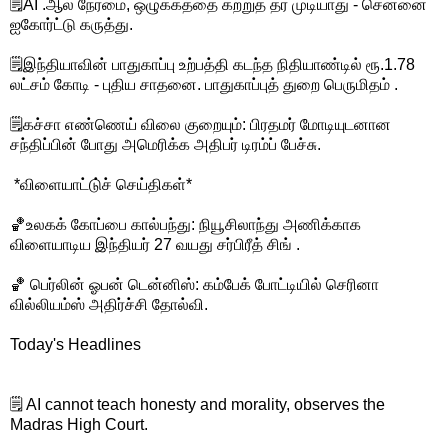
🗒️AI .ஆல் நேர்மை, ஒழுக்கத்தை கற்றுத் தர முடியாது - சென்னை
ஐகோர்ட்டு கருத்து.
🗒️இந்தியாவின் பாதுகாப்பு உற்பத்தி கடந்த நிதியாண்டில் ரூ.1.78
லட்சம் கோடி - புதிய சாதனை. பாதுகாப்புத் துறை பெருமிதம் .
🗒️கச்சா எண்ணெய் விலை குறையும்: பிரதமர் மோடியுடனான
சந்திப்பின் போது அமெரிக்க அதிபர் டிரம்ப் பேச்சு.
*விளையாட்டு்ச் செய்திகள்*
🏀உலகக் கோப்பை கால்பந்து: நியூசிலாந்து அணிக்காக
விளையாடிய இந்தியர் 27 வயது சர்பிரீத் சிங் .
🏀 பெர்லின் ஓபன் டென்னிஸ்: கம்பேக் போட்டியில் செரினா
வில்லியம்ஸ் அதிர்ச்சி தோல்வி.
Today's Headlines
🗒️ AI cannot teach honesty and morality, observes the
Madras High Court.