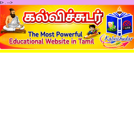
t>
.
-->