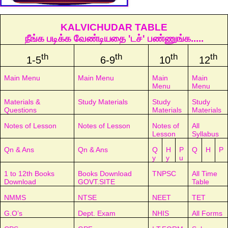
KALVICHUDAR TABLE
நீங்க படிக்க வேண்டியதை 'டச்' பண்ணுங்க.....
th
th
th
th
1-5
6-9
10
12
Main Menu
Main Menu
Main
Main
Menu
Menu
Materials &
Study Materials
Study
Study
Questions
Materials
Materials
Notes of Lesson
Notes of Lesson
Notes of
All
Lesson
Syllabus
Qn & Ans
Qn & Ans
Q
H
P
Q
H
P
y
y
u
1 to 12th Books
Books Download
TNPSC
All Time
Download
GOVT.SITE
Table
NMMS
NTSE
NEET
TET
G.O’s
Dept. Exam
NHIS
All Forms