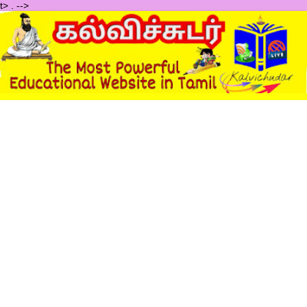
t>
.
-->