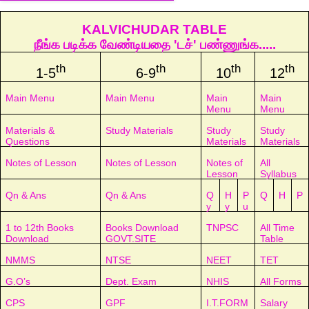
KALVICHUDAR TABLE
நீங்க படிக்க வேண்டியதை 'டச்' பண்ணுங்க.....
th
th
th
th
1-5
6-9
10
12
Main Menu
Main Menu
Main
Main
Menu
Menu
Materials &
Study Materials
Study
Study
Questions
Materials
Materials
Notes of Lesson
Notes of Lesson
Notes of
All
Lesson
Syllabus
Qn & Ans
Qn & Ans
Q
H
P
Q
H
P
y
y
u
1 to 12th Books
Books Download
TNPSC
All Time
Download
GOVT.SITE
Table
NMMS
NTSE
NEET
TET
G.O’s
Dept. Exam
NHIS
All Forms
CPS
GPF
I.T.FORM
Salary