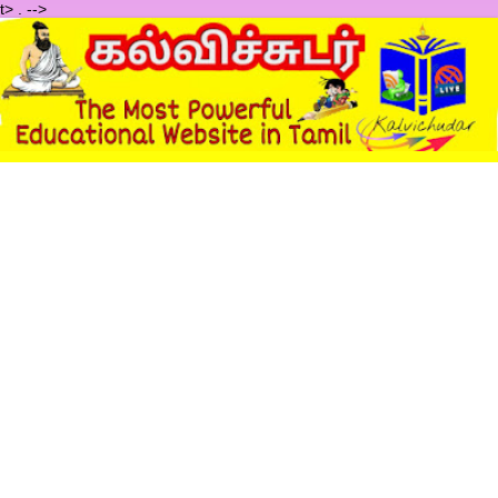
t>
.
-->