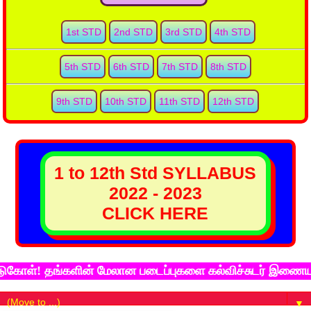
1st STD
2nd STD
3rd STD
4th STD
5th STD
6th STD
7th STD
8th STD
9th STD
10th STD
11th STD
12th STD
1 to 12th Std SYLLABUS
2022 - 2023
CLICK HERE
 தங்களின் மேலான படைப்புகளை கல்விச்சுடர் இணைய தளத்தில்
▼