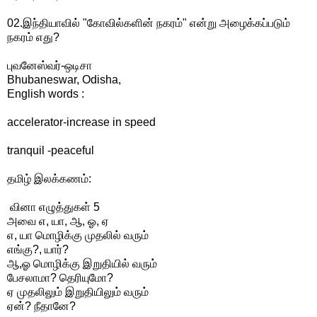
02.இந்தியாவில் "கோவில்களின் நகரம்" என்று அழைக்கப்படும்
நகரம் எது?
புவனேஸ்வர்-ஒடிசா
Bhubaneswar, Odisha,
English words :
accelerator-increase in speed
tranquil -peaceful
தமிழ் இலக்கணம்:
வினா எழுத்துகள் 5
அவை எ, யா, ஆ, ஓ, ஏ
எ, யா மொழிக்கு முதலில் வரும்
எங்கு?, யார்?
ஆ,ஓ மொழிக்கு இறுதியில் வரும்
பேசலாமா? தெரியுமோ?
ஏ முதலிலும் இறுதியிலும் வரும்
ஏன்? நீதானே?