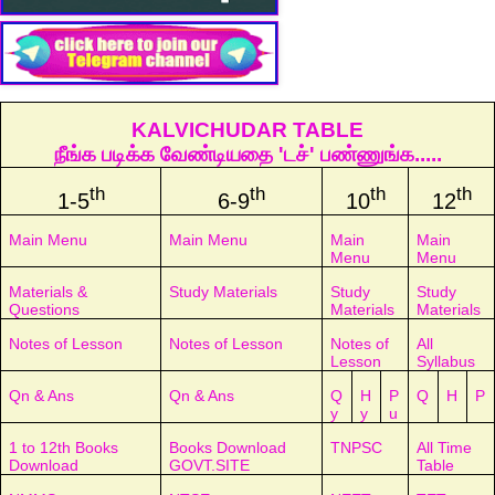
KALVICHUDAR TABLE
நீங்க படிக்க வேண்டியதை 'டச்' பண்ணுங்க.....
th
th
th
th
1-5
6-9
10
12
Main Menu
Main Menu
Main
Main
Menu
Menu
Materials &
Study Materials
Study
Study
Questions
Materials
Materials
Notes of Lesson
Notes of Lesson
Notes of
All
Lesson
Syllabus
Qn & Ans
Qn & Ans
Q
H
P
Q
H
P
y
y
u
1 to 12th Books
Books Download
TNPSC
All Time
Download
GOVT.SITE
Table