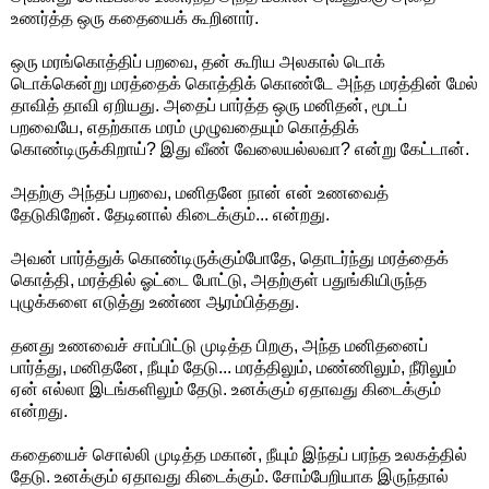
உணர்த்த ஒரு கதையைக் கூறினார்.
ஒரு மரங்கொத்திப் பறவை, தன் கூரிய அலகால் டொக்
டொக்கென்று மரத்தைக் கொத்திக் கொண்டே அந்த மரத்தின் மேல்
தாவித் தாவி ஏறியது. அதைப் பார்த்த ஒரு மனிதன், மூடப்
பறவையே, எதற்காக மரம் முழுவதையும் கொத்திக்
கொண்டிருக்கிறாய்? இது வீண் வேலையல்லவா? என்று கேட்டான்.
அதற்கு அந்தப் பறவை, மனிதனே நான் என் உணவைத்
தேடுகிறேன். தேடினால் கிடைக்கும்... என்றது.
அவன் பார்த்துக் கொண்டிருக்கும்போதே, தொடர்ந்து மரத்தைக்
கொத்தி, மரத்தில் ஓட்டை போட்டு, அதற்குள் பதுங்கியிருந்த
புழுக்களை எடுத்து உண்ண ஆரம்பித்தது.
தனது உணவைச் சாப்பிட்டு முடித்த பிறகு, அந்த மனிதனைப்
பார்த்து, மனிதனே, நீயும் தேடு... மரத்திலும், மண்ணிலும், நீரிலும்
ஏன் எல்லா இடங்களிலும் தேடு. உனக்கும் ஏதாவது கிடைக்கும்
என்றது.
கதையைச் சொல்லி முடித்த மகான், நீயும் இந்தப் பரந்த உலகத்தில்
தேடு. உனக்கும் ஏதாவது கிடைக்கும். சோம்பேறியாக இருந்தால்